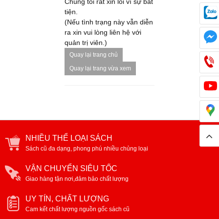
Chúng tôi rất xin lỗi vì sự bất
tiện.
(Nếu tình trạng này vẫn diễn
ra xin vui lòng liên hệ với
quản trị viên.)
Quay lại trang chủ
Quay lại trang vừa xem
NHIỀU THỂ LOẠI SÁCH
Sách cũ đa dạng, phong phú nhiều chủng loại
VẬN CHUYỂN SIÊU TỐC
Giao hàng tận nơi,đảm bảo chất lượng
UY TÍN, CHẤT LƯỢNG
Cam kết chất lượng nguồn gốc sách cũ