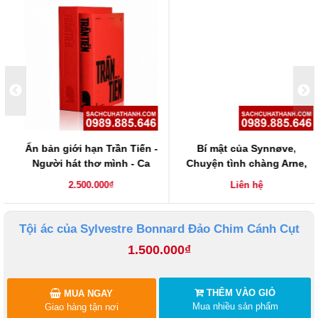
Ấn bản giới hạn Trần Tiến -
Bí mật của Synnøve,
Người hát thơ mình - Ca
Chuyện tình chàng Arne,
khúc & những câu chuyện
Cậu trai vui vẻ
2.500.000₫
Liên hệ
Tội ác của Sylvestre Bonnard Đảo Chim Cánh Cụt
1.500.000₫
THÊM VÀO GIỎ
MUA NGAY
Mua nhiều sản phẩm
Giao hàng tận nơi