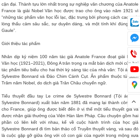
cận đại. Thành tựu lớn nhất trong sự nghiệp văn chương của Anatole
France là giải Nobel Văn học được trao cho ông vào năm 1921 vì
“những tác phẩm văn học lỗi lạc, đặc trưng bởi phong cách cao quý,
lòng thấu cảm sâu sắc, sự duyên dáng, và một tính khí đúng chất
Gaule”.
Giới thiệu tác phẩm
Nhân dịp kỷ niệm 100 năm tác giả Anatole France đoạt giải Nobel
Văn học (1921–2021), Đông A trân trọng ra mắt bản dịch mới của hai
tác phẩm tiêu biểu cho hai thời kỳ sáng tác của nhà văn: Tội ác của
Sylvestre Bonnard và Đảo Chim Cánh Cụt. Ấn phẩm thuộc tủ sách
Trăm năm Nobel, do dịch giả Trân Châu chuyển ngữ.
Tiểu thuyết đầu tay Le crime de Sylvestre Bonnard (Tội ác của
Sylvestre Bonnard) xuất bản năm 1881 đã mang lại thành công lớn
cho France, giúp ông được biết đến ở vị thế một tiểu thuyết gia và
được nhận giải thưởng của Viện Hàn lâm Pháp. Câu chuyện gồm hai
phần có liên kết với nhau, kể về cuộc hành trình của học giả
Sylvestre Bonnard đi tìm bản thảo cổ Truyền thuyết vàng, và sau đó
là cuộc gặp gỡ giữa ông với cô con gái của người trong mộng xưa