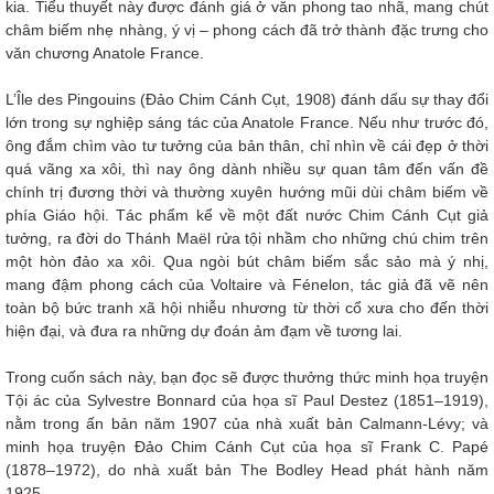
kia. Tiểu thuyết này được đánh giá ở văn phong tao nhã, mang chút
châm biếm nhẹ nhàng, ý vị – phong cách đã trở thành đặc trưng cho
văn chương Anatole France.
L’Île des Pingouins (Đảo Chim Cánh Cụt, 1908) đánh dấu sự thay đổi
lớn trong sự nghiệp sáng tác của Anatole France. Nếu như trước đó,
ông đắm chìm vào tư tưởng của bản thân, chỉ nhìn về cái đẹp ở thời
quá vãng xa xôi, thì nay ông dành nhiều sự quan tâm đến vấn đề
chính trị đương thời và thường xuyên hướng mũi dùi châm biếm về
phía Giáo hội. Tác phẩm kể về một đất nước Chim Cánh Cụt giả
tưởng, ra đời do Thánh Maël rửa tội nhầm cho những chú chim trên
một hòn đảo xa xôi. Qua ngòi bút châm biếm sắc sảo mà ý nhị,
mang đậm phong cách của Voltaire và Fénelon, tác giả đã vẽ nên
toàn bộ bức tranh xã hội nhiễu nhương từ thời cổ xưa cho đến thời
hiện đại, và đưa ra những dự đoán ảm đạm về tương lai.
Trong cuốn sách này, bạn đọc sẽ được thưởng thức minh họa truyện
Tội ác của Sylvestre Bonnard của họa sĩ Paul Destez (1851–1919),
nằm trong ấn bản năm 1907 của nhà xuất bản Calmann-Lévy; và
minh họa truyện Đảo Chim Cánh Cụt của họa sĩ Frank C. Papé
(1878–1972), do nhà xuất bản The Bodley Head phát hành năm
1925.