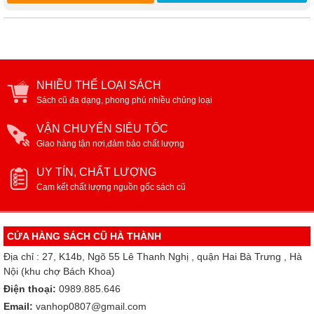
NHIỀU THỂ LOẠI SÁCH
Sách cũ đa dạng, phong phú nhiều chủng loại
VẬN CHUYỂN SIÊU TỐC
Giao hàng tận nơi,đảm bảo chất lượng
UY TÍN, CHẤT LƯỢNG
Cam kết chất lượng nguồn gốc sách cũ
CỬA HÀNG SÁCH CŨ HÀ THÀNH
Địa chỉ : 27, K14b, Ngõ 55 Lê Thanh Nghị , quận Hai Bà Trưng , Hà
Nội (khu chợ Bách Khoa)
Điện thoại:
0989.885.646
Email:
vanhop0807@gmail.com