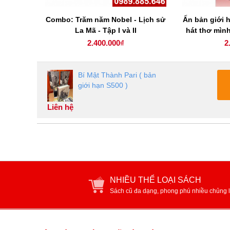
tầng ký
Combo: Trăm năm Nobel - Lịch sử
Ấn bản giới h
Vichit
La Mã - Tập I và II
hát thơ mìn
c
2.400.000₫
2
Bí Mật Thành Pari ( bản
giới hạn S500 )
Liên hệ
NHIỀU THỂ LOẠI SÁCH
Sách cũ đa dạng, phong phú nhiều chủng l