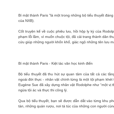
Bí mật thành Paris "là một trong những bộ tiểu thuyết đáng
của NXB).
Cốt truyện kể về cuộc phiêu lưu, hồi hộp ly kỳ của Rodol
phạm lỗi lầm, vì muốn chuộc tội, đã cải trang thành dân 
cứu giúp những người khốn khổ, giác ngộ những tên lưu m
Bí mật thành Paris - Kiệt tác văn học kinh điển
Bộ tiểu thuyết đã thu hút sự quan tâm của tất cả các tầ
ngoài đời thực - nhân vật chính từng là một tội phạm khét
Eugène Sue đã xây dựng nhân vật Rodolphe như “một vị th
ngừa tội ác và thực thi công lý.
Qua bộ tiểu thuyết, bạn sẽ được dẫn dắt vào từng khu phố
tàn, những quán rượu, nơi tá túc của những con người cùn