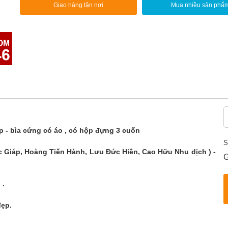
Giao hàng tận nơi
Mua nhiều sản phẩ
 - bìa cứng có áo , có hộp đựng 3 cuốn
S
 Giáp, Hoàng Tiến Hành, Lưu Đức Hiền, Cao Hữu Nhu dịch ) -
G
 .
đẹp.