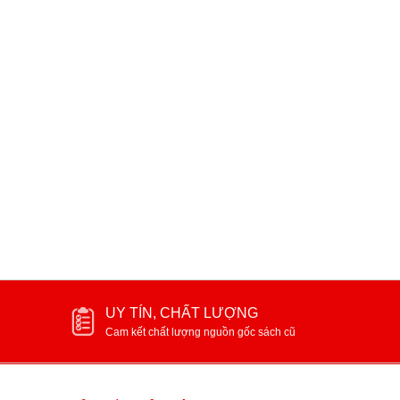
Trăm năm Nobel - Tuyển tập thơ
NÔNG DÂN ( TRỌN BỘ 2 
William Butler Yeats
1.000.000₫
2.000.000₫
UY TÍN, CHẤT LƯỢNG
Cam kết chất lượng nguồn gốc sách cũ