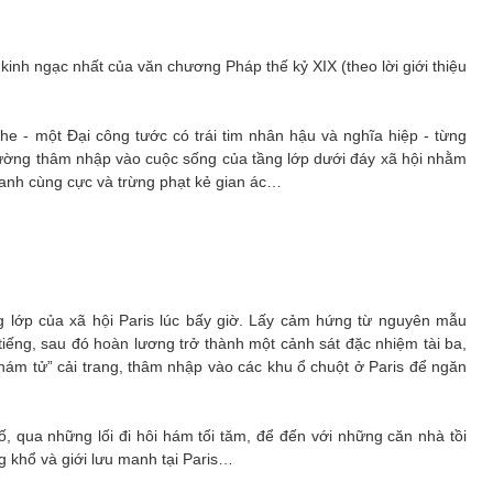
 kinh ngạc nhất của văn chương Pháp thế kỷ XIX (theo lời giới thiệu
phe - một Đại công tước có trái tim nhân hậu và nghĩa hiệp - từng
thường thâm nhập vào cuộc sống của tầng lớp dưới đáy xã hội nhằm
anh cùng cực và trừng phạt kẻ gian ác…
ng lớp của xã hội Paris lúc bấy giờ. Lấy cảm hứng từ nguyên mẫu
 tiếng, sau đó hoàn lương trở thành một cảnh sát đặc nhiệm tài ba,
ám tử” cải trang, thâm nhập vào các khu ổ chuột ở Paris để ngăn
, qua những lối đi hôi hám tối tăm, để đến với những căn nhà tồi
g khổ và giới lưu manh tại Paris…