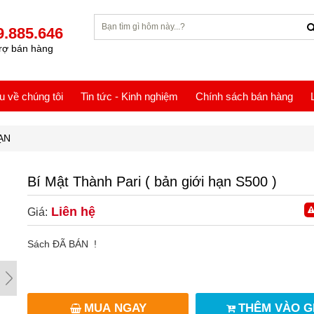
9.885.646
rợ bán hàng
ệu về chúng tôi
Tin tức - Kinh nghiệm
Chính sách bán hàng
ẠN
Bí Mật Thành Pari ( bản giới hạn S500 )
Liên hệ
Giá:
Sách ĐÃ BÁN !
MUA NGAY
THÊM VÀO G