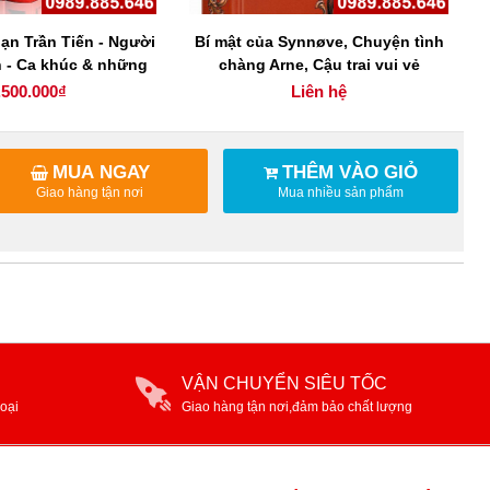
ạn Trần Tiến - Người
Bí mật của Synnøve, Chuyện tình
h - Ca khúc & những
chàng Arne, Cậu trai vui vẻ
âu chuyện
.500.000₫
Liên hệ
MUA NGAY
THÊM VÀO GIỎ
Giao hàng tận nơi
Mua nhiều sản phẩm
VẬN CHUYỂN SIÊU TỐC
oại
Giao hàng tận nơi,đảm bảo chất lượng