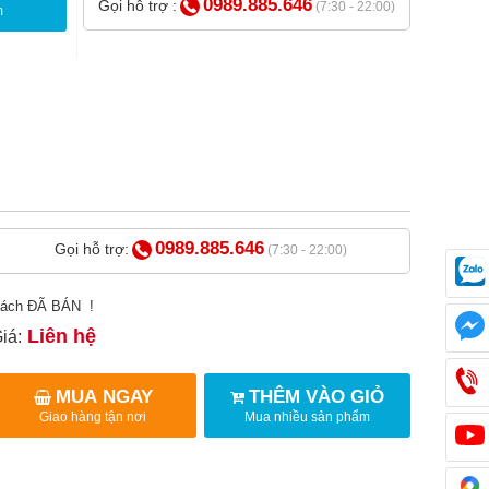
0989.885.646
Gọi hỗ trợ :
(7:30 - 22:00)
m
0989.885.646
Gọi hỗ trợ:
(7:30 - 22:00)
ách ĐÃ BÁN !
Liên hệ
iá:
MUA NGAY
THÊM VÀO GIỎ
Giao hàng tận nơi
Mua nhiều sản phẩm