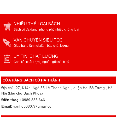
NHIỀU THỂ LOẠI SÁCH
Sách cũ đa dạng, phong phú nhiều chủng loại
VẬN CHUYỂN SIÊU TỐC
Giao hàng tận nơi,đảm bảo chất lượng
UY TÍN, CHẤT LƯỢNG
Cam kết chất lượng nguồn gốc sách cũ
CỬA HÀNG SÁCH CŨ HÀ THÀNH
Địa chỉ : 27, K14b, Ngõ 55 Lê Thanh Nghị , quận Hai Bà Trưng , Hà
Nội (khu chợ Bách Khoa)
Điện thoại:
0989.885.646
Email:
vanhop0807@gmail.com