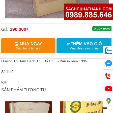
190.000₫
Giá:
CÒN HÀNG
MUA NGAY
THÊM VÀO GIỎ
Giao hàng tận nơi
Mua nhiều sản phẩm
Đường Thi Tam Bách Thủ Bổ Chú - Bản in năm 1995
Sách tốt.
tốtk
SẢN PHẨM TƯƠNG TỰ