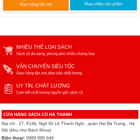
Mua nhiều sản phẩm
Giao hàng tận nơi
NHIỀU THỂ LOẠI SÁCH
Sách cũ đa dạng, phong phú nhiều chủng loại
VẬN CHUYỂN SIÊU TỐC
Giao hàng tận nơi,đảm bảo chất lượng
UY TÍN, CHẤT LƯỢNG
Cam kết chất lượng nguồn gốc sách cũ
CỬA HÀNG SÁCH CŨ HÀ THÀNH
Địa chỉ : 27, K14b, Ngõ 55 Lê Thanh Nghị , quận Hai Bà Trưng , Hà
Nội (khu chợ Bách Khoa)
Điện thoại:
0989.885.646