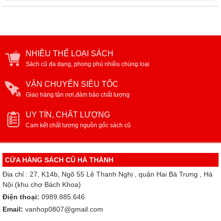
NHIỀU THỂ LOẠI SÁCH
Sách cũ đa dạng, phong phú nhiều chủng loại
VẬN CHUYỂN SIÊU TỐC
Giao hàng tận nơi,đảm bảo chất lượng
UY TÍN, CHẤT LƯỢNG
Cam kết chất lượng nguồn gốc sách cũ
CỬA HÀNG SÁCH CŨ HÀ THÀNH
Địa chỉ : 27, K14b, Ngõ 55 Lê Thanh Nghị , quận Hai Bà Trưng , Hà
Nội (khu chợ Bách Khoa)
Điện thoại:
0989.885.646
Email:
vanhop0807@gmail.com