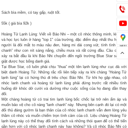
Sách bìa mềm, có tay gấp, ruột tốt.
55k ( giá bìa 92k )
Hoàng Tử Lạnh Lùng: Viết về Bảo Nhi – một cô nhóc thông minh, lém lỉnh
và học lực luôn ở hàng "top 1" của trường, đặc điểm duy nhất thu hút mọi
người là đôi mắt to màu nâu đen, hàng mi dài cong vút; tính tình “
lanh
chanh
” như con nít sáng nắng, chiều mưa và rất cứng đầu. Câu chuyện
xảy ra bắt đầu là khi Bảo Nhi chuyển đến ngôi trường Blue Star sau khi
giật được học bổng danh giá.
Tại Blue Star, cô luôn phải chịu “thua” một tên lạnh lùng như cục đá với
biệt danh Hoàng Tử. Những rắc rối liên tiếp xảy ra khi chàng “Hoàng Tử
lạnh lùng” lại có hứng thú đi trêu chọc Bảo Nhi. Từ khi họ gặp nhau, cô
nhóc lanh chanh và hoàng tử lạnh lùng phải đứng trước rất nhiều tình
huống dở khóc dở cười và dường như cuộc sống của họ đang dần thay
đổi.
Một chàng hoàng tử có trai tim lạnh lùng bốc chốc lại trở nên ấm áp và
muốn bảo vệ cho cô nàng “lanh chanh” này. Nhưng bên cạnh đó lại có một
đối thủ đáng gườm là bạn thân của cô nhóc lanh chanh vẫn đem lòng yêu
thầm cô nhóc và muốn chiếm trọn tình cảm của cô. Liệu chàng Hoàng Tử
lạnh lùng này có thể thay đổi tính cách và những thói quen để có thể tiến
gần hơn với cô nhóc lanh chanh này hay không? Và cô nhóc Bảo Nhi có