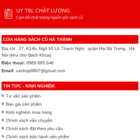
UY TÍN, CHẤT LƯỢNG
Cam kết chất lượng nguồn gốc sách cũ
CỬA HÀNG SÁCH CŨ HÀ THÀNH
Địa chỉ : 27, K14b, Ngõ 55 Lê Thanh Nghị , quận Hai Bà Trưng , Hà
Nội (khu chợ Bách Khoa)
Điện thoại:
0989.885.646
Email:
vanhop0807@gmail.com
TIN TỨC - KINH NGHIỆM
Tư vấn sản phẩm
Báo giá sản phẩm
Kinh nghiệm mua hàng
Chính sách vận chuyển
Chính sách đặt theo yêu cầu
Chính sách bảo hành sản phẩm