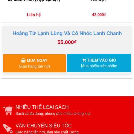
Liên hệ
42.000₫
Hoàng Tử Lạnh Lùng Và Cô Nhóc Lanh Chanh
55.000₫
THÊM VÀO GIỎ
MUA NGAY
Mua nhiều sản phẩm
Giao hàng tận nơi
NHIỀU THỂ LOẠI SÁCH
Sách cũ đa dạng, phong phú nhiều chủng loại
VẬN CHUYỂN SIÊU TỐC
Giao hàng tận nơi,đảm bảo chất lượng