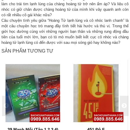
làm cho trái tim lạnh lùng của chàng hoàng tử trở nên ấm áp? Và liệu cô
nhóc có giữ chân được chàng hoàng tử của mình khi vây quanh anh còn
có rất nhiều cô gái khác nữa?
Câu chuyện tình yêu giữa “Hoàng Tử lạnh lùng và cô nhóc lanh chanh” là
một câu chuyện học trò mang đầy tình tiết hài hước và thú vị. Trong thế
giới học đường cùng với những người bạn thân và những rung động đầu
tiên của tuổi mới lớn, bạn có tò mò muốn biết kết cục cô nhóc và chàng
hoàng tử lạnh lùng có đến được với sau mọi sóng gió hay không nào?
SẢN PHẨM TƯƠNG TỰ
39 Manh Mối (Tập 1,2,3,4)
451 Độ F