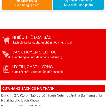
THÊM VÀO GIỎ
MUA NGAY
Mua nhiều sản phẩm
Giao hàng tận nơi
NHIỀU THỂ LOẠI SÁCH
Sách cũ đa dạng, phong phú nhiều chủng loại
VẬN CHUYỂN SIÊU TỐC
Giao hàng tận nơi,đảm bảo chất lượng
UY TÍN, CHẤT LƯỢNG
Cam kết chất lượng nguồn gốc sách cũ
CỬA HÀNG SÁCH CŨ HÀ THÀNH
Địa chỉ : 27, K14b, Ngõ 55 Lê Thanh Nghị , quận Hai Bà Trưng , Hà
Nội (khu chợ Bách Khoa)