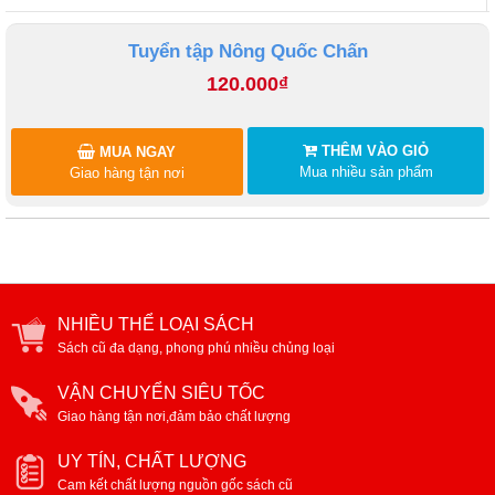
Tuyển tập Nông Quốc Chấn
120.000₫
THÊM VÀO GIỎ
MUA NGAY
Mua nhiều sản phẩm
Giao hàng tận nơi
NHIỀU THỂ LOẠI SÁCH
Sách cũ đa dạng, phong phú nhiều chủng loại
VẬN CHUYỂN SIÊU TỐC
Giao hàng tận nơi,đảm bảo chất lượng
UY TÍN, CHẤT LƯỢNG
Cam kết chất lượng nguồn gốc sách cũ