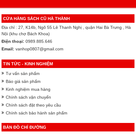
CỬA HÀNG SÁCH CŨ HÀ THÀNH
Địa chỉ : 27, K14b, Ngõ 55 Lê Thanh Nghị , quận Hai Bà Trưng , Hà
Nội (khu chợ Bách Khoa)
Điện thoại:
0989.885.646
Email:
vanhop0807@gmail.com
TIN TỨC - KINH NGHIỆM
Tư vấn sản phẩm
Báo giá sản phẩm
Kinh nghiệm mua hàng
Chính sách vận chuyển
Chính sách đặt theo yêu cầu
Chính sách bảo hành sản phẩm
BẢN ĐỒ CHỈ ĐƯỜNG