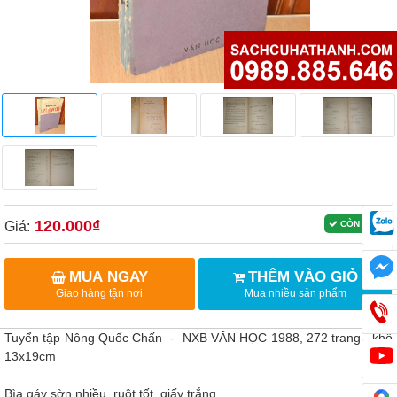
120.000₫
Giá:
CÒN HÀNG
MUA NGAY
THÊM VÀO GIỎ
Giao hàng tận nơi
Mua nhiều sản phẩm
Tuyển tập Nông Quốc Chấn - NXB VĂN HỌC 1988, 272 trang , khổ
13x19cm
Bìa gáy sờn nhiều, ruột tốt, giấy trắng .