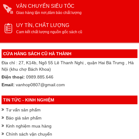
VẬN CHUYỂN SIÊU TỐC
Giao hàng tận nơi,đảm bảo chất lượng
UY TÍN, CHẤT LƯỢNG
Cam kết chất lượng nguồn gốc sách cũ
CỬA HÀNG SÁCH CŨ HÀ THÀNH
Địa chỉ : 27, K14b, Ngõ 55 Lê Thanh Nghị , quận Hai Bà Trưng , Hà
Nội (khu chợ Bách Khoa)
Điện thoại:
0989.885.646
Email:
vanhop0807@gmail.com
TIN TỨC - KINH NGHIỆM
Tư vấn sản phẩm
Báo giá sản phẩm
Kinh nghiệm mua hàng
Chính sách vận chuyển