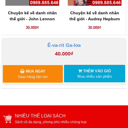
Chuyện kể về danh nhân
Chuyện kể về danh nhân
thế giới - John Lennon
thế giới - Audrey Hepburn
30.000₫
30.000₫
Ê-va-rit Ga-loa
40.000₫
THÊM VÀO GIỎ
MUA NGAY
Mua nhiều sản phẩm
Giao hàng tận nơi
NHIỀU THỂ LOẠI SÁCH
Sách cũ đa dạng, phong phú nhiều chủng loại