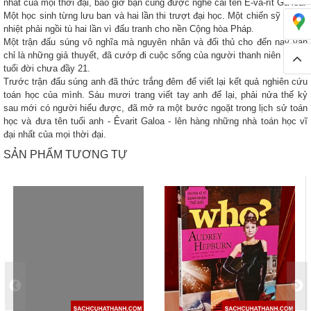
nhất của mọi thời đại, bao giờ bạn cũng được nghe cái tên E-va-rít Ga-loa.
Một học sinh từng lưu ban và hai lần thi trượt đại học. Một chiến sỹ cuồng
nhiệt phải ngồi tù hai lần vì đấu tranh cho nền Cộng hòa Pháp.
Một trận đấu súng vô nghĩa mà nguyên nhân và đối thủ cho đến nay vẫn
chỉ là những giả thuyết, đã cướp đi cuộc sống của người thanh niên đó khi
tuổi đời chưa đầy 21.
Trước trận đấu súng anh đã thức trắng đêm để viết lại kết quả nghiên cứu
toán học của mình. Sáu mươi trang viết tay anh để lại, phải nửa thế kỷ
sau mới có người hiểu được, đã mở ra một bước ngoặt trong lịch sử toán
học và đưa tên tuổi anh - Êvarit Galoa - lên hàng những nhà toán học vĩ
đại nhất của mọi thời đại.
SẢN PHẨM TƯƠNG TỰ