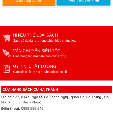
Mua nhiều sản phẩm
Giao hàng tận nơi
NHIỀU THỂ LOẠI SÁCH
Sách cũ đa dạng, phong phú nhiều chủng loại
VẬN CHUYỂN SIÊU TỐC
Giao hàng tận nơi,đảm bảo chất lượng
UY TÍN, CHẤT LƯỢNG
Cam kết chất lượng nguồn gốc sách cũ
CỬA HÀNG SÁCH CŨ HÀ THÀNH
Địa chỉ : 27, K14b, Ngõ 55 Lê Thanh Nghị , quận Hai Bà Trưng , Hà
Nội (khu chợ Bách Khoa)
Điện thoại:
0989.885.646