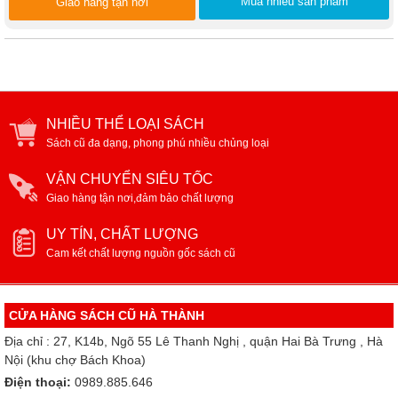
Mua nhiều sản phẩm
Giao hàng tận nơi
NHIỀU THỂ LOẠI SÁCH
Sách cũ đa dạng, phong phú nhiều chủng loại
VẬN CHUYỂN SIÊU TỐC
Giao hàng tận nơi,đảm bảo chất lượng
UY TÍN, CHẤT LƯỢNG
Cam kết chất lượng nguồn gốc sách cũ
CỬA HÀNG SÁCH CŨ HÀ THÀNH
Địa chỉ : 27, K14b, Ngõ 55 Lê Thanh Nghị , quận Hai Bà Trưng , Hà
Nội (khu chợ Bách Khoa)
Điện thoại:
0989.885.646