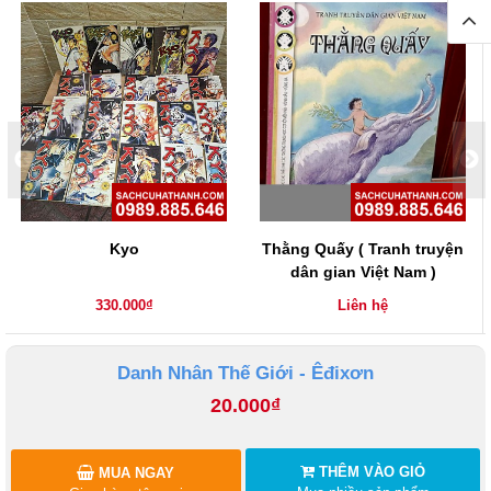
Kyo
Thằng Quấy ( Tranh truyện
dân gian Việt Nam )
330.000₫
Liên hệ
Danh Nhân Thế Giới - Êđixơn
20.000₫
THÊM VÀO GIỎ
MUA NGAY