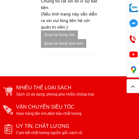
Chúng tôi rất xin lỗi vì sự bất
tiện.
(Nếu tình trạng này vẫn diễn
ra xin vui lòng liên hệ với
quản trị viên.)
Quay lại trang chủ
Quay lại trang vừa xem
NHIỀU THỂ LOẠI SÁCH
Sách cũ đa dạng, phong phú nhiều chủng loại
VẬN CHUYỂN SIÊU TỐC
Giao hàng tận nơi,đảm bảo chất lượng
UY TÍN, CHẤT LƯỢNG
Cam kết chất lượng nguồn gốc sách cũ