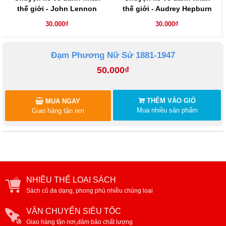
thế giới - John Lennon
thế giới - Audrey Hepburn
30.000₫
30.000₫
Đạm Phương Nữ Sử 1881-1947
50.000₫
THÊM VÀO GIỎ
MUA NGAY
Mua nhiều sản phẩm
Giao hàng tận nơi
NHIỀU THỂ LOẠI SÁCH
Sách cũ đa dạng, phong phú nhiều chủng loại
VẬN CHUYỂN SIÊU TỐC
Giao hàng tận nơi,đảm bảo chất lượng