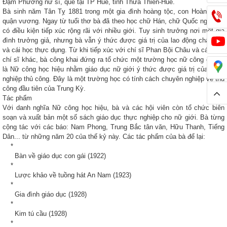
Đạm Phương nữ sĩ, quê tại TP Huế, tỉnh Thừa Thiên-Huế.
Bà sinh năm Tân Tỵ 1881 trong một gia đình hoàng tộc, con Hoàng Hóa
quận vương. Ngay từ tuổi thơ bà đã theo học chữ Hán, chữ Quốc ngữ nên
có điều kiện tiếp xúc rộng rãi với nhiều giới. Tuy sinh trưởng nơi một gia
đình trưởng giả, nhưng bà vẫn ý thức được giá trị của lao động chân tay
và cái học thực dụng. Từ khi tiếp xúc với chí sĩ Phan Bội Châu và các bậc
chí sĩ khác, bà công khai đứng ra tổ chức một trường học nữ công có tên
là Nữ công học hiệu nhằm giáo dục nữ giới ý thức được giá trị của nghề
nghiệp thủ công. Đây là một trường học có tính cách chuyên nghiệp về thủ
công đầu tiên của Trung Kỳ.
Tác phẩm
Với danh nghĩa Nữ công học hiệu, bà và các hội viên còn tổ chức biên
soạn và xuất bản một số sách giáo dục thực nghiệp cho nữ giới. Bà từng
cộng tác với các báo: Nam Phong, Trung Bắc tân văn, Hữu Thanh, Tiếng
Dân... từ những năm 20 của thế kỷ này. Các tác phẩm của bà để lại:
*
Bàn về giáo dục con gái (1922)
*
Lược khảo về tuồng hát An Nam (1923)
*
Gia đình giáo dục (1928)
*
Kim tú cầu (1928)
*