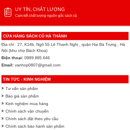
UY TÍN, CHẤT LƯỢNG
Cam kết chất lượng nguồn gốc sách cũ
CỬA HÀNG SÁCH CŨ HÀ THÀNH
Địa chỉ : 27, K14b, Ngõ 55 Lê Thanh Nghị , quận Hai Bà Trưng , Hà
Nội (khu chợ Bách Khoa)
Điện thoại:
0989.885.646
Email:
vanhop0807@gmail.com
TIN TỨC - KINH NGHIỆM
Tư vấn sản phẩm
Báo giá sản phẩm
Kinh nghiệm mua hàng
Chính sách vận chuyển
Chính sách đặt theo yêu cầu
Chính sách bảo hành sản phẩm