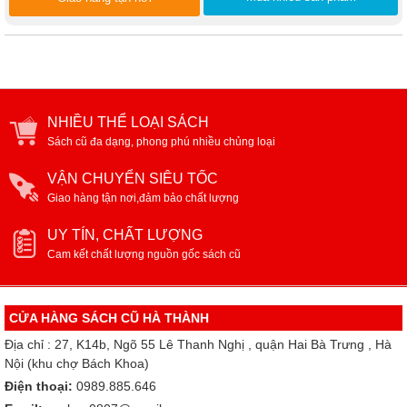
NHIỀU THỂ LOẠI SÁCH
Sách cũ đa dạng, phong phú nhiều chủng loại
VẬN CHUYỂN SIÊU TỐC
Giao hàng tận nơi,đảm bảo chất lượng
UY TÍN, CHẤT LƯỢNG
Cam kết chất lượng nguồn gốc sách cũ
CỬA HÀNG SÁCH CŨ HÀ THÀNH
Địa chỉ : 27, K14b, Ngõ 55 Lê Thanh Nghị , quận Hai Bà Trưng , Hà
Nội (khu chợ Bách Khoa)
Điện thoại:
0989.885.646