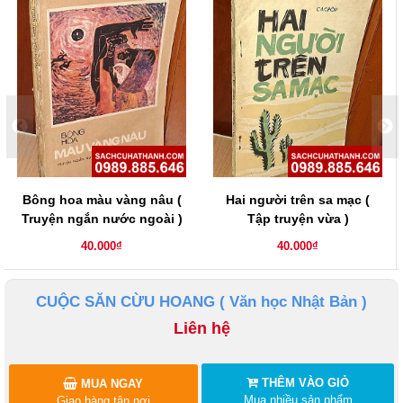
Bông hoa màu vàng nâu (
Hai người trên sa mạc (
Truyện ngắn nước ngoài )
Tập truyện vừa )
40.000₫
40.000₫
CUỘC SĂN CỪU HOANG ( Văn học Nhật Bản )
Liên hệ
THÊM VÀO GIỎ
MUA NGAY
Mua nhiều sản phẩm
Giao hàng tận nơi