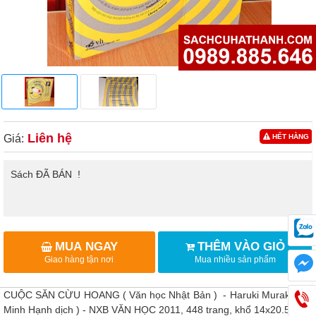
Liên hệ
Giá:
HẾT HÀNG
Sách ĐÃ BÁN !
MUA NGAY
THÊM VÀO GIỎ
Giao hàng tận nơi
Mua nhiều sản phẩm
CUỘC SĂN CỪU HOANG ( Văn học Nhật Bản ) - Haruki Murakami (
Minh Hạnh dịch ) - NXB VĂN HỌC 2011, 448 trang, khổ 14x20.5cm