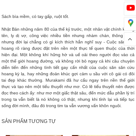
Sách bìa mềm, có tay gấp, ruột tốt.
Nhật Bản những năm 80 của thế kỷ trước, một nhân vật chính không
tên, ly dị vợ, công việc nhiều tiền nhưng nhàm chán, thông minh
nhưng đời lại chẳng có gì kích thích hắn nghĩ suy - Cuộc săn cừu
hoang rõ ràng được đặt trên nền một thực tế quen thuộc của thời
hiện đại. Một không khí hững hờ và uể oải theo người đọc vào cả
một thế giới hoang đường, và không rời bỏ ngay cả khi câu chuyện
diễn tiến đến những tình tiết gay cấn nhất của cuộc săn săn cừu
hoang kỳ lạ, hay những đoản khúc gợi cảm u sầu với cô gái có đôi
tai đẹp khác thường. Murakami đã hư cấu ngay trên nền thế giới
thực và tạo nên một tiểu thuyết như mơ. Có lẽ tiểu thuyết nên được
đọc theo cách ấy: như mơ một giấc thật sâu, đến mức dẫu phần lý trí
trong ta vẫn biết là nó không có thật, nhưng khi tỉnh lại và tiếp tục
sống đời mình, đâu đó trong tim ta vẫn vương vấn khôn nguôi.
SẢN PHẨM TƯƠNG TỰ