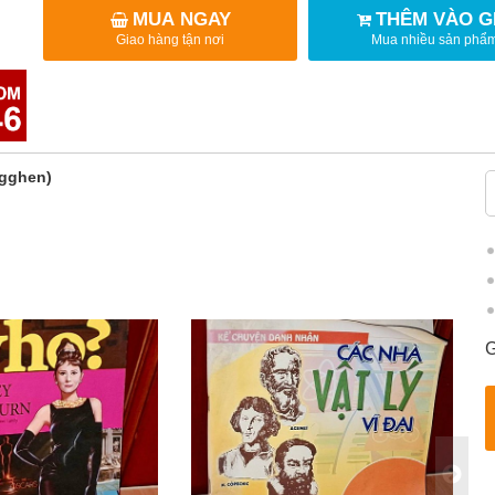
MUA NGAY
THÊM VÀO G
Giao hàng tận nơi
Mua nhiều sản phẩ
ngghen)
G