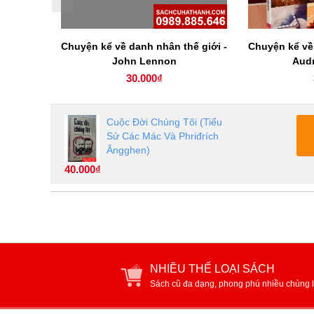
ế giới -
Chuyện kể về danh nhân thế giới -
Chuyện kể về 
John Lennon
Aud
30.000₫
Cuộc Đời Chúng Tôi (Tiểu
Sử Các Mác Và Phriđrích
Ăngghen)
40.000₫
NHIỀU THỂ LOẠI SÁCH
Sách cũ đa dạng, phong phú nhiều chủng l