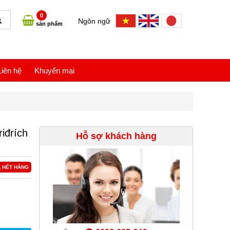
0
Ngôn ngữ
sản phẩm
Liên hệ
Khuyến mại
iđrích
Hỗ sợ khách hàng
HẾT HÀNG