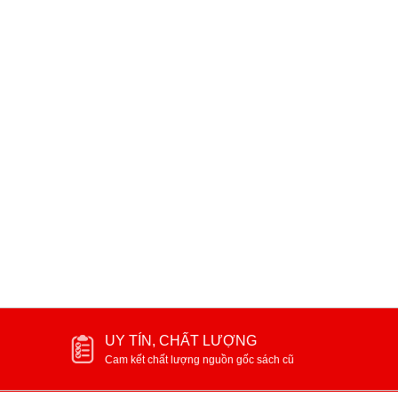
Từ điển Hồ Chí Minh sơ giản
Hồ Chí Minh anh hùng giả
dân tộc và danh nhân văn
Kỷ niệm 100 năm ngày si
100.000₫
150.000₫
tịch Hồ Chí Minh 1890-19
UY TÍN, CHẤT LƯỢNG
Cam kết chất lượng nguồn gốc sách cũ