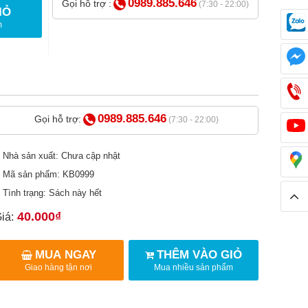
0989.885.646
Gọi hỗ trợ :
(7:30 - 22:00)
IỎ
m
0989.885.646
Gọi hỗ trợ:
(7:30 - 22:00)
Nhà sản xuất: Chưa cập nhật
Mã sản phẩm: KB0999
Tình trạng: Sách này hết
40.000₫
iá:
MUA NGAY
THÊM VÀO GIỎ
Giao hàng tận nơi
Mua nhiều sản phẩm