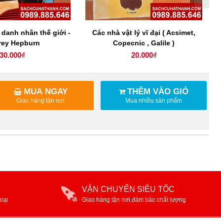
danh nhân thế giới -
Các nhà vật lý vĩ đại ( Acsimet,
rey Hepburn
Copecnic , Galile )
30.000₫
20.000₫
MUA NGAY
THÊM VÀO GIỎ
Giao hàng tận nơi
Mua nhiều sản phẩm
VẬN CHUYỂN SIÊU TỐC
oại
Giao hàng tận nơi,đảm bảo chất lượng