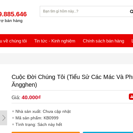
9.885.646
rợ bán hàng
ệu về chúng tôi
Tin tức - Kinh nghiệm
Chính sách bán hàng
Cuộc Đời Chúng Tôi (Tiểu Sử Các Mác Và Phr
Ăngghen)
40.000₫
Giá:
Nhà sản xuất: Chưa cập nhật
Mã sản phẩm: KB0999
Tình trạng: Sách này hết