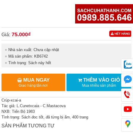
75.000₫
Giá:
HẾT HÀNG
Nhà sản xuất: Chưa cập nhật
Mã sản phẩm: KB6742
Tình trạng: Sách này hết
MUA NGAY
THÊM VÀO GIỎ
Giao hàng tận nơi
Mua nhiều sản phẩm
Crúp-xcai-a
Tác giả: L.Cunetxcaia - C.Mastacova
NXB: Tiến Bộ 1983
Tình trạng: Sách đoc tốt, đã từng bị ẩm, 400 trang
SẢN PHẨM TƯƠNG TỰ