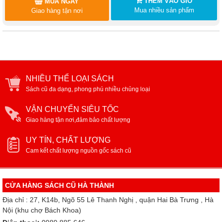
THÊM VÀO GIỎ
MUA NGAY
Mua nhiều sản phẩm
Giao hàng tận nơi
NHIỀU THỂ LOẠI SÁCH
Sách cũ đa dạng, phong phú nhiều chủng loại
VẬN CHUYỂN SIÊU TỐC
Giao hàng tận nơi,đảm bảo chất lượng
UY TÍN, CHẤT LƯỢNG
Cam kết chất lượng nguồn gốc sách cũ
CỬA HÀNG SÁCH CŨ HÀ THÀNH
Địa chỉ : 27, K14b, Ngõ 55 Lê Thanh Nghị , quận Hai Bà Trưng , Hà
Nội (khu chợ Bách Khoa)