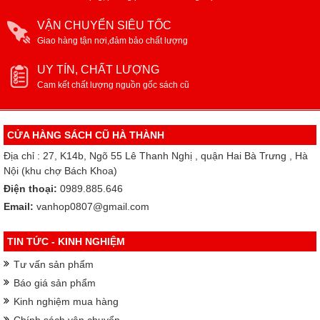
VẬN CHUYỂN SIÊU TỐC
Giao hàng tận nơi,đảm bảo chất lượng
UY TÍN, CHẤT LƯỢNG
Cam kết chất lượng nguồn gốc sách cũ
CỬA HÀNG SÁCH CŨ HÀ THÀNH
Địa chỉ : 27, K14b, Ngõ 55 Lê Thanh Nghị , quận Hai Bà Trưng , Hà
Nội (khu chợ Bách Khoa)
Điện thoại:
0989.885.646
Email:
vanhop0807@gmail.com
TIN TỨC - KINH NGHIỆM
Tư vấn sản phẩm
Báo giá sản phẩm
Kinh nghiệm mua hàng