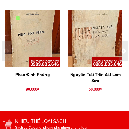
không dễ dàng, tất cả những bí mật đó đã được vén màn trong
hồi ký này .
Phan Đình Phùng
Nguyễn Trãi Trên đất Lam
Sơn
90.000₫
50.000₫
NHIỀU THỂ LOẠI SÁCH
Sách cũ đa dạng, phong phú nhiều chủng loại