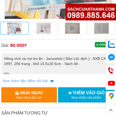
90.000₫
Giá:
CÒN HÀNG
Xiềng xích và nơi trú ẩn - Jaruzelski ( Đào Lộc dịch ) , NXB CAND
1997, 256 trang , khổ 14,5x20,5cm . Sách tốt .
90k
Xem thêm đặc điểm nổi bật
Xuất thân từ một gia đình quý tộc địa chủ lâu đời ở Ba Lan,
Jaruzelski tham gia đảng Cộng sản,làm Bộ trưởng Quốc phòng
MUA NGAY
THÊM VÀO GIỎ
rồi là người đứng đầu Đảng và Nhà nước Ba Lan trong những
Giao hàng tận nơi
Mua nhiều sản phẩm
năm khó khăn nhất. Chính viên tướng này đã chọn lựa trong
những giờ phút gay go nhất của lịch sử một chiến lược khôn
ngoan, nhằm đưa Ba Lan tránh khỏi vực thẳm Những áp lực từ
SẢN PHẨM TƯƠNG TỰ
bên ngoài,những cuộc đấu tranh nội bộ, những sự chọn lựa