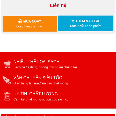
Liên hệ
THÊM VÀO GIỎ
MUA NGAY
Mua nhiều sản phẩm
Giao hàng tận nơi
NHIỀU THỂ LOẠI SÁCH
Sách cũ đa dạng, phong phú nhiều chủng loại
VẬN CHUYỂN SIÊU TỐC
Giao hàng tận nơi,đảm bảo chất lượng
UY TÍN, CHẤT LƯỢNG
Cam kết chất lượng nguồn gốc sách cũ