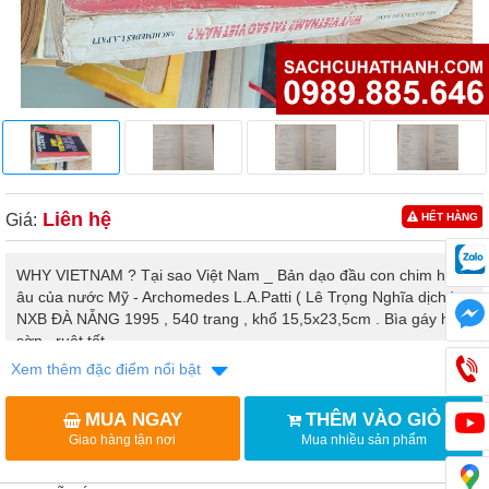
Liên hệ
Giá:
HẾT HÀNG
WHY VIETNAM ? Tại sao Việt Nam _ Bản dạo đầu con chim hải
âu của nước Mỹ - Archomedes L.A.Patti ( Lê Trọng Nghĩa dịch ) ,
NXB ĐÀ NẴNG 1995 , 540 trang , khổ 15,5x23,5cm . Bìa gáy hơi
sờn , ruột tốt .
Xem thêm đặc điểm nổi bật
MUA NGAY
THÊM VÀO GIỎ
Giao hàng tận nơi
Mua nhiều sản phẩm