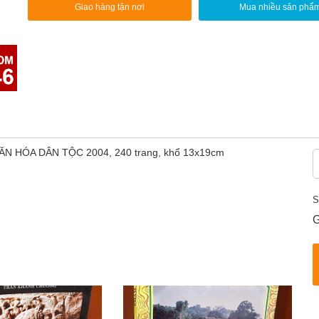
Giao hàng tận nơi
Mua nhiều sản phẩ
 VĂN HÓA DÂN TỘC 2004, 240 trang, khổ 13x19cm
S
G