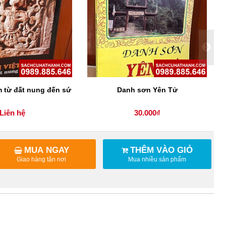
 từ đất nung đến sứ
Danh sơn Yên Tử
Liên hệ
30.000₫
MUA NGAY
THÊM VÀO GIỎ
Giao hàng tận nơi
Mua nhiều sản phẩm