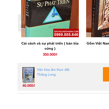
 ngoại
Cải cách và sự phát triển ( bản bìa
Gốm Việt Nam
cứng )
350.000₫
Văn hóa ẩm thực đất
Thăng Long
40.000₫