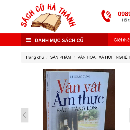
098
Hỗ t
Giới thi
DANH MỤC SÁCH CŨ
Trang chủ
SẢN PHẨM
VĂN HÓA , XÃ HỘI , NGHỆ TH