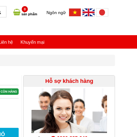
0
Ngôn ngữ
sản phẩm
Liên hệ
Khuyến mại
Hỗ sợ khách hàng
CÒN HÀNG
IỎ