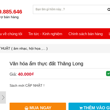
9.885.646
rợ bán hàng
ệu về chúng tôi
Tin tức - Kinh nghiệm
Chính sách bán hàng
UẬT ( âm nhạc, hội họa ,... )
Văn hóa ẩm thực đất Thăng Long
40.000₫
Giá:
Sách mới CẬP NHẬT !
MUA NGAY
THÊM VÀO G