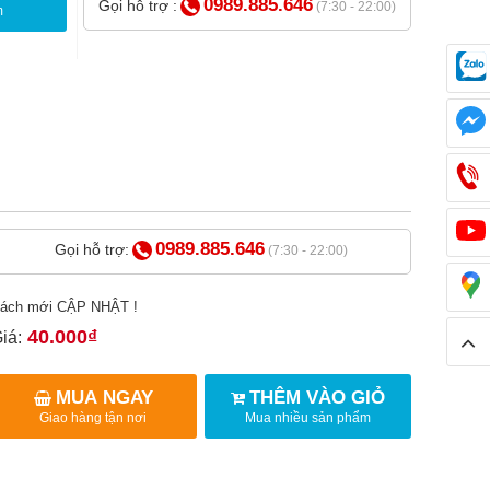
0989.885.646
Gọi hỗ trợ :
(7:30 - 22:00)
m
0989.885.646
Gọi hỗ trợ:
(7:30 - 22:00)
ách mới CẬP NHẬT !
40.000₫
iá:
MUA NGAY
THÊM VÀO GIỎ
Giao hàng tận nơi
Mua nhiều sản phẩm