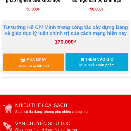
pháp nghiên cứu khoa học
đội ngũ cán bộ lãnh đạo
chủ chốt cấp huyện người
50.000₫
50.000₫
các dân tộc ở Tây Nguyên
Tư tưởng Hồ Chí Minh trong công tác xây dựng Đảng
và giáo dục lý luận chính trị của cách mạng hiện nay
170.000₫
THÊM VÀO GIỎ
MUA NGAY
Mua nhiều sản phẩm
Giao hàng tận nơi
NHIỀU THỂ LOẠI SÁCH
Sách cũ đa dạng, phong phú nhiều chủng loại
VẬN CHUYỂN SIÊU TỐC
Giao hàng tận nơi,đảm bảo chất lượng