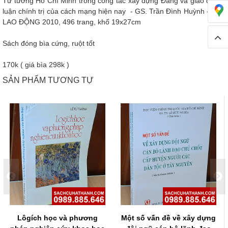
Tư tưởng Hồ Chí Minh trong công tác xây dựng Đảng và giáo dục lý
luận chính trị của cách mạng hiện nay - GS. Trần Đình Huỳnh - NXB
LAO ĐỘNG 2010, 496 trang, khổ 19x27cm
Sách đóng bìa cứng, ruột tốt
170k ( giá bìa 298k )
SẢN PHẨM TƯƠNG TỰ
Lôgích học và phương
Một số vấn đề về xây dựng