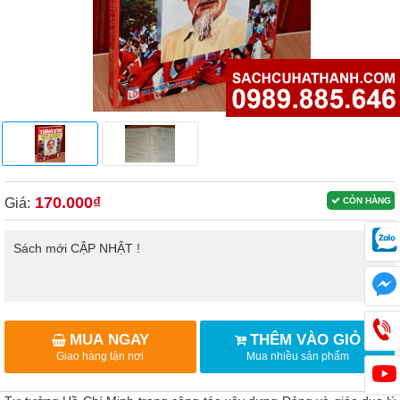
170.000₫
Giá:
CÒN HÀNG
Sách mới CẬP NHẬT !
MUA NGAY
THÊM VÀO GIỎ
Giao hàng tận nơi
Mua nhiều sản phẩm