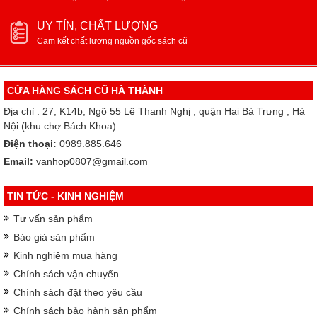
UY TÍN, CHẤT LƯỢNG
Cam kết chất lượng nguồn gốc sách cũ
CỬA HÀNG SÁCH CŨ HÀ THÀNH
Địa chỉ : 27, K14b, Ngõ 55 Lê Thanh Nghị , quận Hai Bà Trưng , Hà
Nội (khu chợ Bách Khoa)
Điện thoại:
0989.885.646
Email:
vanhop0807@gmail.com
TIN TỨC - KINH NGHIỆM
Tư vấn sản phẩm
Báo giá sản phẩm
Kinh nghiệm mua hàng
Chính sách vận chuyển
Chính sách đặt theo yêu cầu
Chính sách bảo hành sản phẩm