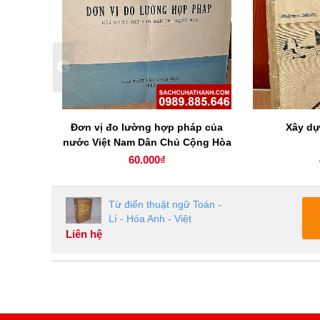
 dụng
Đơn vị đo lường hợp pháp của
Xây dự
nước Việt Nam Dân Chủ Cộng Hòa
60.000₫
Từ điển thuật ngữ Toán -
Lí - Hóa Anh - Việt
Liên hệ