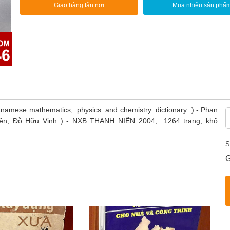
Giao hàng tận nơi
Mua nhiều sản phẩ
Vietnamese mathematics, physics and chemistry dictionary ) - Phan
yên, Đỗ Hữu Vinh ) - NXB THANH NIÊN 2004, 1264 trang, khổ
S
G