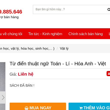
9.885.646
rợ bán hàng
ệu về chúng tôi
Tin tức - Kinh nghiệm
Chính sách bán hàng
c, vật lý, hóa học, sinh học,... )
Vật lý
Từ điển thuật ngữ Toán - Lí - Hóa Anh - Việt
Liên hệ
Giá:
SÁCH ĐÃ BÁN !
MUA NGAY
THÊM VÀO G