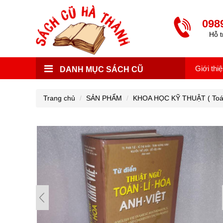
098
Hỗ t
Giới thi
DANH MỤC SÁCH CŨ
Trang chủ
SẢN PHẨM
KHOA HỌC KỸ THUẬT ( Toán họ