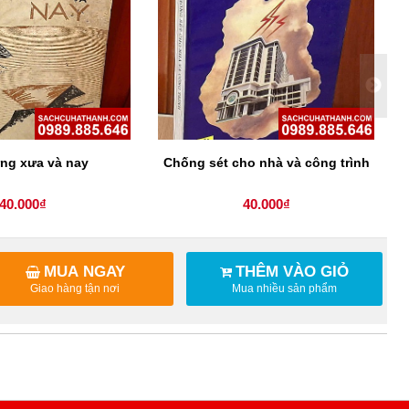
ng xưa và nay
Chống sét cho nhà và công trình
40.000₫
40.000₫
MUA NGAY
THÊM VÀO GIỎ
Giao hàng tận nơi
Mua nhiều sản phẩm