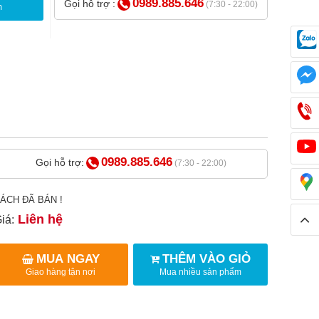
0989.885.646
Gọi hỗ trợ :
(7:30 - 22:00)
m
0989.885.646
Gọi hỗ trợ:
(7:30 - 22:00)
ÁCH ĐÃ BÁN !
Liên hệ
iá:
MUA NGAY
THÊM VÀO GIỎ
Giao hàng tận nơi
Mua nhiều sản phẩm