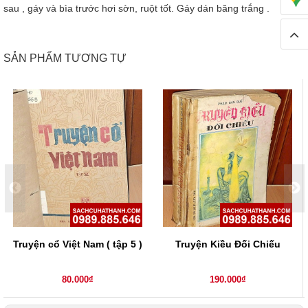
sau , gáy và bìa trước hơi sờn, ruột tốt. Gáy dán băng trắng .
SẢN PHẨM TƯƠNG TỰ
Truyện cổ Việt Nam ( tập 5 )
Truyện Kiều Đối Chiếu
80.000₫
190.000₫