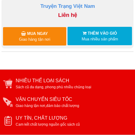
Truyện Trạng Việt Nam
Liên hệ
THÊM VÀO GIỎ
MUA NGAY
Mua nhiều sản phẩm
Giao hàng tận nơi
NHIỀU THỂ LOẠI SÁCH
Sách cũ đa dạng, phong phú nhiều chủng loại
VẬN CHUYỂN SIÊU TỐC
Giao hàng tận nơi,đảm bảo chất lượng
UY TÍN, CHẤT LƯỢNG
Cam kết chất lượng nguồn gốc sách cũ