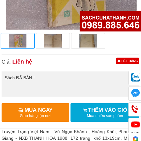
Liên hệ
Giá:
HẾT HÀNG
Sách ĐÃ BÁN !
MUA NGAY
THÊM VÀO GIỎ
Giao hàng tận nơi
Mua nhiều sản phẩm
Truyện Trạng Việt Nam - Vũ Ngọc Khánh , Hoàng Khôi, Phan Kiến
Giang - NXB THANH HÓA 1988, 172 trang, khổ 13x19cm. Mất bìa