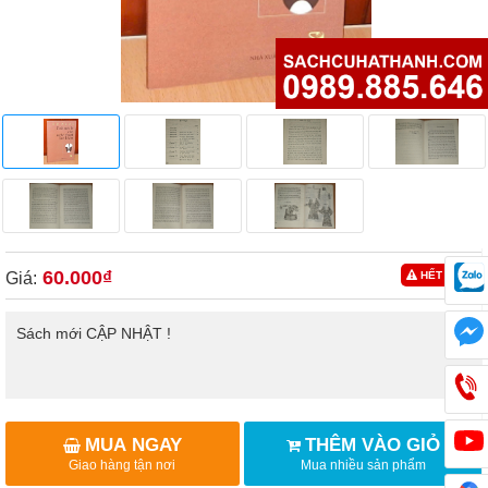
60.000₫
Giá:
HẾT HÀNG
Sách mới CẬP NHẬT !
MUA NGAY
THÊM VÀO GIỎ
Giao hàng tận nơi
Mua nhiều sản phẩm