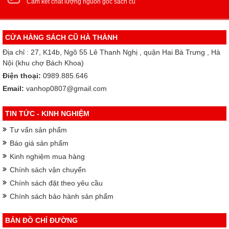
Cam kết chất lượng nguồn gốc sách cũ
CỬA HÀNG SÁCH CŨ HÀ THÀNH
Địa chỉ : 27, K14b, Ngõ 55 Lê Thanh Nghị , quận Hai Bà Trưng , Hà
Nội (khu chợ Bách Khoa)
Điện thoại:
0989.885.646
Email:
vanhop0807@gmail.com
TIN TỨC - KINH NGHIỆM
Tư vấn sản phẩm
Báo giá sản phẩm
Kinh nghiệm mua hàng
Chính sách vận chuyển
Chính sách đặt theo yêu cầu
Chính sách bảo hành sản phẩm
BẢN ĐỒ CHỈ ĐƯỜNG