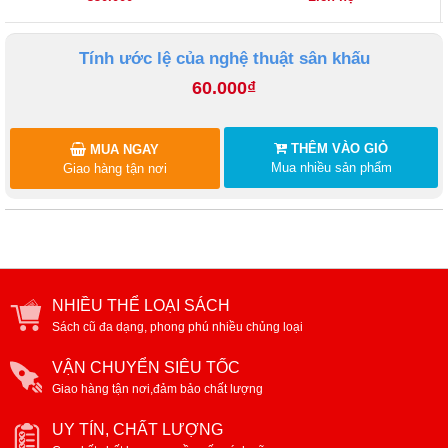
Tính ước lệ của nghệ thuật sân khấu
60.000₫
THÊM VÀO GIỎ
MUA NGAY
Mua nhiều sản phẩm
Giao hàng tận nơi
NHIỀU THỂ LOẠI SÁCH
Sách cũ đa dạng, phong phú nhiều chủng loại
VẬN CHUYỂN SIÊU TỐC
Giao hàng tận nơi,đảm bảo chất lượng
UY TÍN, CHẤT LƯỢNG