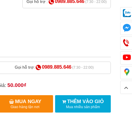
0989.885.646
Gọi hỗ trợ :
(7:30 - 22:00)
0989.885.646
Gọi hỗ trợ:
(7:30 - 22:00)
50.000₫
iá:
MUA NGAY
THÊM VÀO GIỎ
Giao hàng tận nơi
Mua nhiều sản phẩm