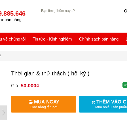
9.885.646
rợ bán hàng
ệu về chúng tôi
Tin tức - Kinh nghiệm
Chính sách bán hàng
Ự
Thời gian & thử thách ( hồi ký )
50.000₫
Giá:
MUA NGAY
THÊM VÀO G
Giao hàng tận nơi
Mua nhiều sản phẩ