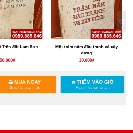
i Trên đất Lam Sơn
Một trăm năm đấu tranh và xây
dựng
50.000₫
30.000₫
MUA NGAY
THÊM VÀO GIỎ
Giao hàng tận nơi
Mua nhiều sản phẩm