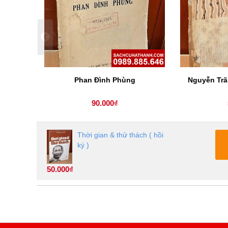
Phan Đình Phùng
Nguyễn Trã
90.000₫
Thời gian & thử thách ( hồi
ký )
50.000₫