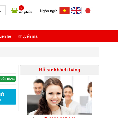
0
Ngôn ngữ
sản phẩm
Liên hệ
Khuyến mại
Hỗ sợ khách hàng
CÒN HÀNG
IỎ
m