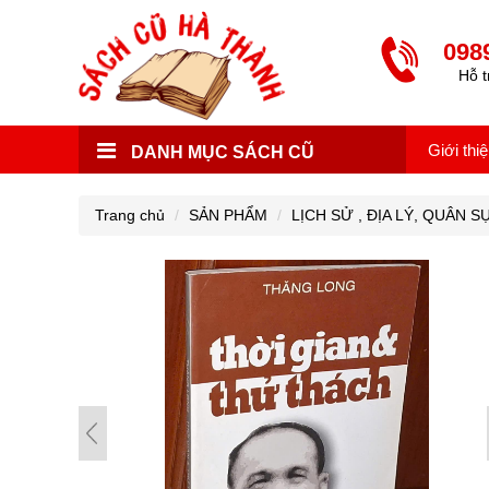
098
Hỗ t
Giới thi
DANH MỤC SÁCH CŨ
Trang chủ
SẢN PHẨM
LỊCH SỬ , ĐỊA LÝ, QUÂN S