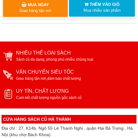
THÊM VÀO GIỎ
MUA NGAY
Mua nhiều sản phẩm
Giao hàng tận nơi
NHIỀU THỂ LOẠI SÁCH
Sách cũ đa dạng, phong phú nhiều chủng loại
VẬN CHUYỂN SIÊU TỐC
Giao hàng tận nơi,đảm bảo chất lượng
UY TÍN, CHẤT LƯỢNG
Cam kết chất lượng nguồn gốc sách cũ
CỬA HÀNG SÁCH CŨ HÀ THÀNH
Địa chỉ : 27, K14b, Ngõ 55 Lê Thanh Nghị , quận Hai Bà Trưng , Hà
Nội (khu chợ Bách Khoa)