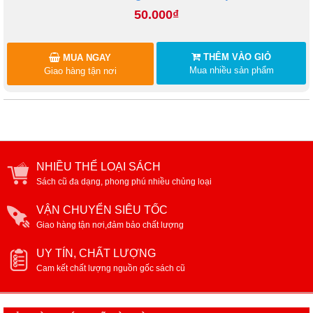
50.000₫
THÊM VÀO GIỎ
MUA NGAY
Mua nhiều sản phẩm
Giao hàng tận nơi
NHIỀU THỂ LOẠI SÁCH
Sách cũ đa dạng, phong phú nhiều chủng loại
VẬN CHUYỂN SIÊU TỐC
Giao hàng tận nơi,đảm bảo chất lượng
UY TÍN, CHẤT LƯỢNG
Cam kết chất lượng nguồn gốc sách cũ