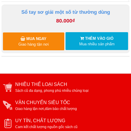
Sổ tay sơ giải một số từ thường dùng
80.000₫
THÊM VÀO GIỎ
MUA NGAY
Mua nhiều sản phẩm
Giao hàng tận nơi
NHIỀU THỂ LOẠI SÁCH
Sách cũ đa dạng, phong phú nhiều chủng loại
VẬN CHUYỂN SIÊU TỐC
Giao hàng tận nơi,đảm bảo chất lượng
UY TÍN, CHẤT LƯỢNG
Cam kết chất lượng nguồn gốc sách cũ