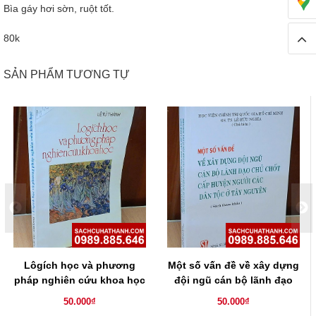
Bìa gáy hơi sờn, ruột tốt.
80k
SẢN PHẨM TƯƠNG TỰ
Lôgích học và phương
Một số vấn đề về xây dựng
pháp nghiên cứu khoa học
đội ngũ cán bộ lãnh đạo
chủ chốt cấp huyện người
50.000₫
50.000₫
các dân tộc ở Tây Nguyên