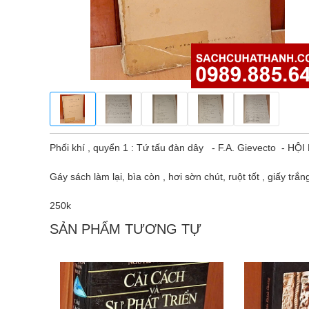
Phối khí , quyển 1 : Tứ tấu đàn dây - F.A. Gievecto - H
Gáy sách làm lại, bìa còn , hơi sờn chút, ruột tốt , giấy trắ
250k
SẢN PHẨM TƯƠNG TỰ