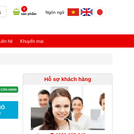
0
Ngôn ngữ
sản phẩm
Liên hệ
Khuyến mại
Hỗ sợ khách hàng
CÒN HÀNG
IỎ
m