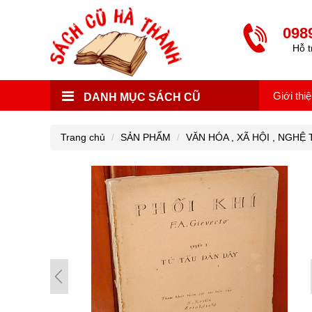
098
Hỗ t
Giới thi
DANH MỤC SÁCH CŨ
Trang chủ
SẢN PHẨM
VĂN HÓA , XÃ HỘI , NGHỆ TH