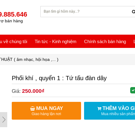
9.885.646
rợ bán hàng
ệu về chúng tôi
Tin tức - Kinh nghiệm
Chính sách bán hàng
UẬT ( âm nhạc, hội họa ,... )
Phối khí , quyển 1 : Tứ tấu đàn dây
250.000₫
Giá:
MUA NGAY
THÊM VÀO G
Giao hàng tận nơi
Mua nhiều sản phẩ