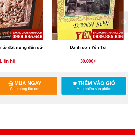
 từ đất nung đến sứ
Danh sơn Yên Tử
Liên hệ
30.000₫
MUA NGAY
THÊM VÀO GIỎ
Giao hàng tận nơi
Mua nhiều sản phẩm