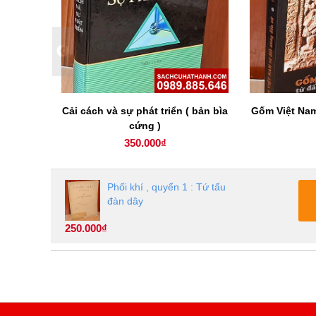
 ngoại
Cải cách và sự phát triển ( bản bìa
Gốm Việt Nam
cứng )
350.000₫
Phối khí , quyển 1 : Tứ tấu
đàn dây
250.000₫