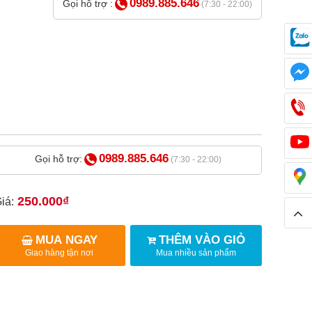
0989.885.646
Gọi hỗ trợ :
(7:30 - 22:00)
0989.885.646
Gọi hỗ trợ:
(7:30 - 22:00)
250.000₫
iá:
MUA NGAY
THÊM VÀO GIỎ
Giao hàng tận nơi
Mua nhiều sản phẩm