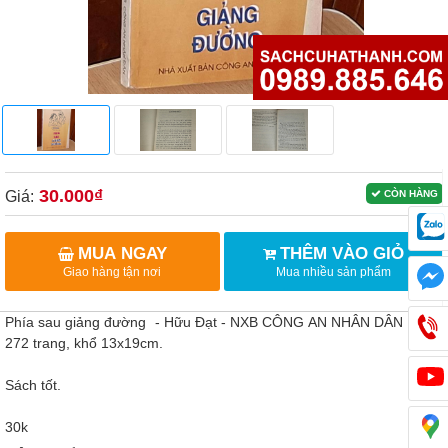
30.000₫
Giá:
CÒN HÀNG
MUA NGAY
THÊM VÀO GIỎ
Giao hàng tận nơi
Mua nhiều sản phẩm
Phía sau giảng đường - Hữu Đạt - NXB CÔNG AN NHÂN DÂN 1998,
272 trang, khổ 13x19cm.
Sách tốt.
30k