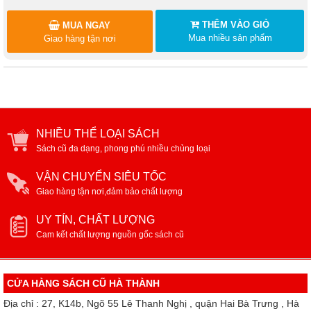
THÊM VÀO GIỎ
MUA NGAY
Mua nhiều sản phẩm
Giao hàng tận nơi
NHIỀU THỂ LOẠI SÁCH
Sách cũ đa dạng, phong phú nhiều chủng loại
VẬN CHUYỂN SIÊU TỐC
Giao hàng tận nơi,đảm bảo chất lượng
UY TÍN, CHẤT LƯỢNG
Cam kết chất lượng nguồn gốc sách cũ
CỬA HÀNG SÁCH CŨ HÀ THÀNH
Địa chỉ : 27, K14b, Ngõ 55 Lê Thanh Nghị , quận Hai Bà Trưng , Hà