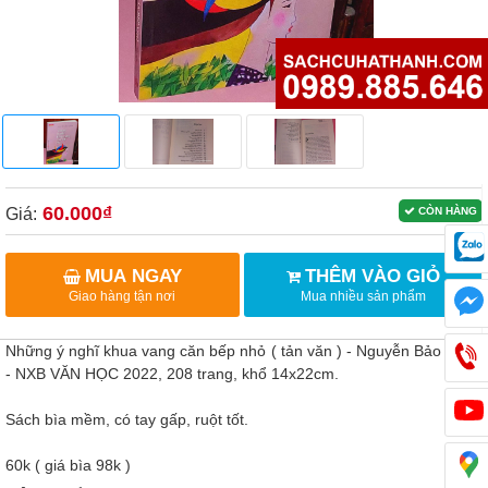
60.000₫
Giá:
CÒN HÀNG
MUA NGAY
THÊM VÀO GIỎ
Giao hàng tận nơi
Mua nhiều sản phẩm
Những ý nghĩ khua vang căn bếp nhỏ ( tản văn ) - Nguyễn Bảo Chân
- NXB VĂN HỌC 2022, 208 trang, khổ 14x22cm.
Sách bìa mềm, có tay gấp, ruột tốt.
60k ( giá bìa 98k )