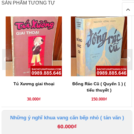
SẢN PHẨM TƯƠNG TỰ
Tú Xương giai thoại
Đống Rác Cũ ( Quyển 1 ) (
tiểu thuyết )
30.000₫
150.000₫
Những ý nghĩ khua vang căn bếp nhỏ ( tản văn )
60.000₫