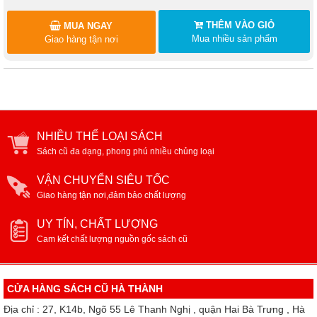
THÊM VÀO GIỎ
MUA NGAY
Mua nhiều sản phẩm
Giao hàng tận nơi
NHIỀU THỂ LOẠI SÁCH
Sách cũ đa dạng, phong phú nhiều chủng loại
VẬN CHUYỂN SIÊU TỐC
Giao hàng tận nơi,đảm bảo chất lượng
UY TÍN, CHẤT LƯỢNG
Cam kết chất lượng nguồn gốc sách cũ
CỬA HÀNG SÁCH CŨ HÀ THÀNH
Địa chỉ : 27, K14b, Ngõ 55 Lê Thanh Nghị , quận Hai Bà Trưng , Hà