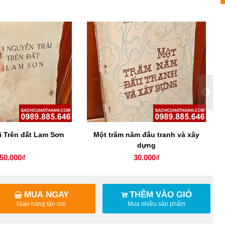
i Trên đất Lam Sơn
Một trăm năm đấu tranh và xây
dựng
50.000₫
30.000₫
MUA NGAY
THÊM VÀO GIỎ
Giao hàng tận nơi
Mua nhiều sản phẩm