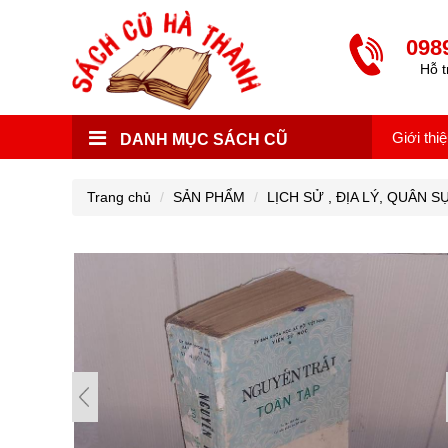
098
Hỗ t
Giới thi
DANH MỤC SÁCH CŨ
Trang chủ
SẢN PHẨM
LỊCH SỬ , ĐỊA LÝ, QUÂN S