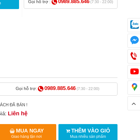
0989.885.646
Gọi hỗ trợ :
(7:30 - 22:00)
m
0989.885.646
Gọi hỗ trợ:
(7:30 - 22:00)
ÁCH ĐÃ BÁN !
Liên hệ
iá:
MUA NGAY
THÊM VÀO GIỎ
Giao hàng tận nơi
Mua nhiều sản phẩm