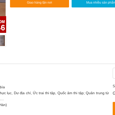
Giao hàng tận nơi
Mua nhiều sản phẩ
S
bìa
 lục, Dư địa chí, Ức trai thi tập, Quốc âm thi tập; Quân trung từ
G
...
 Hán)