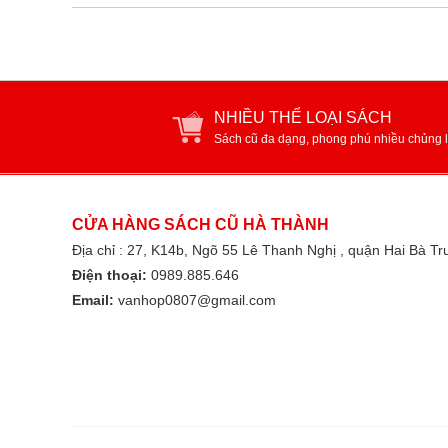
NHIỀU THỂ LOẠI SÁCH
Sách cũ đa dạng, phong phú nhiều chủng l
CỬA HÀNG SÁCH CŨ HÀ THÀNH
Địa chỉ : 27, K14b, Ngõ 55 Lê Thanh Nghị , quận Hai Bà T
Điện thoại:
0989.885.646
Email:
vanhop0807@gmail.com