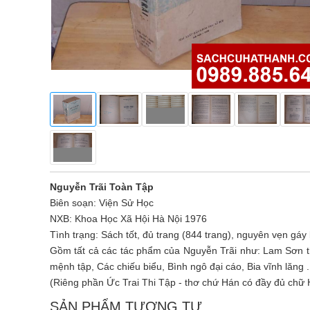
Nguyễn Trãi Toàn Tập
Biên soạn: Viện Sử Học
NXB: Khoa Học Xã Hội Hà Nội 1976
Tình trạng: Sách tốt, đủ trang (844 trang), nguyên vẹn gáy 
Gồm tất cả các tác phẩm của Nguyễn Trãi như: Lam Sơn thực
mệnh tập, Các chiếu biểu, Bình ngô đại cáo, Bia vĩnh lăng ..
(Riêng phần Ức Trai Thi Tập - thơ chứ Hán có đầy đủ chữ
SẢN PHẨM TƯƠNG TỰ