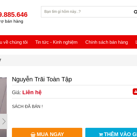
9.885.646
rợ bán hàng
ệu về chúng tôi
Tin tức - Kinh nghiệm
Chính sách bán hàng
Ự
Nguyễn Trãi Toàn Tập
Liên hệ
Giá:
SÁCH ĐÃ BÁN !
MUA NGAY
THÊM VÀO G