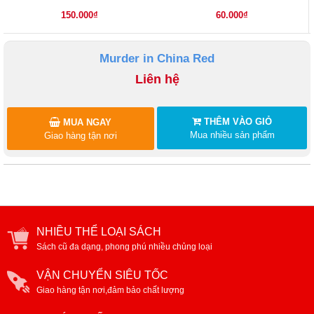
English ( second edition )
village)
150.000₫
60.000₫
Murder in China Red
Liên hệ
THÊM VÀO GIỎ
MUA NGAY
Mua nhiều sản phẩm
Giao hàng tận nơi
NHIỀU THỂ LOẠI SÁCH
Sách cũ đa dạng, phong phú nhiều chủng loại
VẬN CHUYỂN SIÊU TỐC
Giao hàng tận nơi,đảm bảo chất lượng