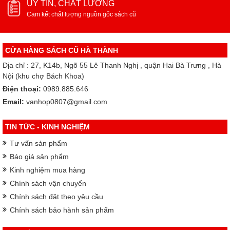
UY TÍN, CHẤT LƯỢNG
Cam kết chất lượng nguồn gốc sách cũ
CỬA HÀNG SÁCH CŨ HÀ THÀNH
Địa chỉ : 27, K14b, Ngõ 55 Lê Thanh Nghị , quận Hai Bà Trưng , Hà
Nội (khu chợ Bách Khoa)
Điện thoại:
0989.885.646
Email:
vanhop0807@gmail.com
TIN TỨC - KINH NGHIỆM
Tư vấn sản phẩm
Báo giá sản phẩm
Kinh nghiệm mua hàng
Chính sách vận chuyển
Chính sách đặt theo yêu cầu
Chính sách bảo hành sản phẩm