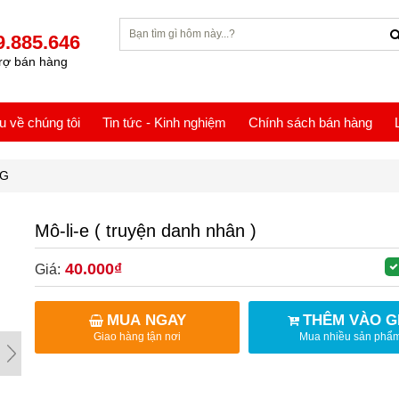
9.885.646
rợ bán hàng
ệu về chúng tôi
Tin tức - Kinh nghiệm
Chính sách bán hàng
NG
Mô-li-e ( truyện danh nhân )
40.000₫
Giá:
MUA NGAY
THÊM VÀO G
Giao hàng tận nơi
Mua nhiều sản phẩ