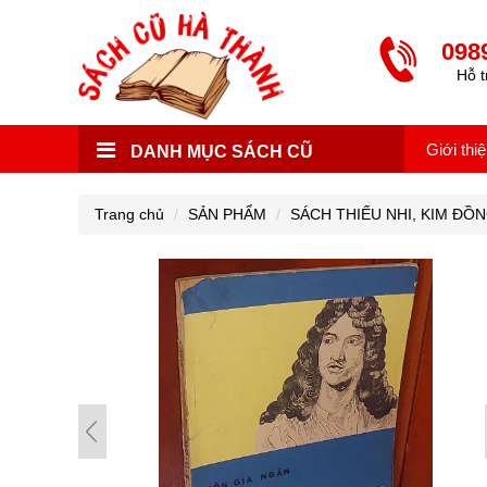
098
Hỗ t
Giới thi
DANH MỤC SÁCH CŨ
Trang chủ
SẢN PHẨM
SÁCH THIẾU NHI, KIM ĐỒ