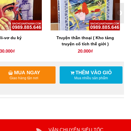
li-vơ du ký
Truyện thần thoại ( Kho tàng
truyện cổ tích thế giới )
30.000₫
20.000₫
MUA NGAY
THÊM VÀO GIỎ
Giao hàng tận nơi
Mua nhiều sản phẩm
VẬN CHUYỂN SIÊU TỐC