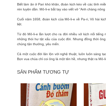
Biết làm ăn ở Pari khó khăn, đoàn kịch kéo về các tỉnh 
rèn luyện dần. Mô-li-e bắt tay vào viết vở “Anh chàng nô
Cuối năm 1658, đoàn kịch của Mô-li-e về Pa-ri, Vô hài kịc
liệt.
Từ đó Mô-li-e lần lượt cho ra đời nhiều vở kịch nổi tiến
những thói hư tật xấu của cuộc đời. Nhưng đồng thời ông 
chủng tận thưởng, yêu mến.
Cả một cuộc đời lăn lộn với nghệ thuật, luôn luôn sáng tạ
Bọn vua chúa chỉ coi ông là một tên hề, nhưng thật ra Mô-li
SẢN PHẨM TƯƠNG TỰ