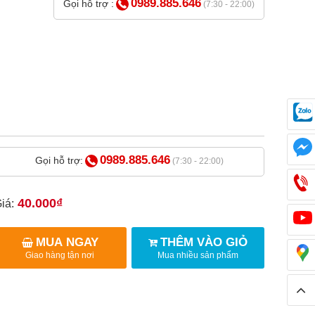
0989.885.646
Gọi hỗ trợ :
(7:30 - 22:00)
0989.885.646
Gọi hỗ trợ:
(7:30 - 22:00)
40.000₫
iá:
MUA NGAY
THÊM VÀO GIỎ
Giao hàng tận nơi
Mua nhiều sản phẩm