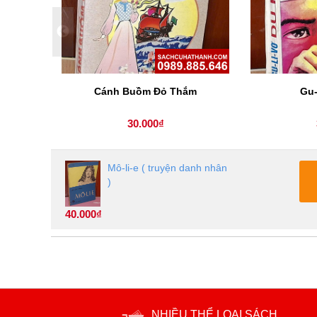
 March (
Cánh Buồm Đỏ Thắm
Gu-
30.000₫
Mô-li-e ( truyện danh nhân
)
40.000₫
NHIỀU THỂ LOẠI SÁCH