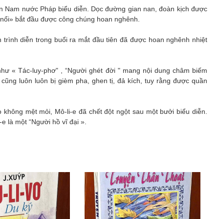
miền Nam nước Pháp biểu diễn. Dọc đường gian nan, đoàn kịch được
ng nổi» bắt đầu được công chúng hoan nghênh.
h trình diễn trong buổi ra mắt đầu tiên đã được hoan nghênh nhiệt
g như « Tác-luy-phơ" , “Người ghét đời " mang nội dung châm biếm
cũng luôn luôn bị gièm pha, ghen tị, đả kích, tuy rằng được quần
o không mệt mỏi, Mô-li-e đã chết đột ngột sau một bưởi biểu diễn.
-e là một “Người hồ vĩ đại ».