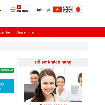
0
Ngôn ngữ
sản phẩm
Liên hệ
Khuyến mại
Hỗ sợ khách hàng
CÒN HÀNG
IỎ
m