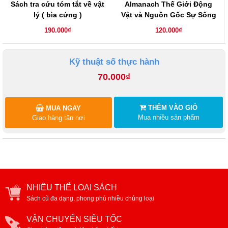
Sách tra cứu tóm tắt về vật
Almanach Thế Giới Động
lý ( bìa cứng )
Vật và Nguồn Gốc Sự Sống
( bìa cứng )
190.000₫
120.000₫
Kỹ thuật số thực hành
70.000₫
THÊM VÀO GIỎ
MUA NGAY
Mua nhiều sản phẩm
Giao hàng tận nơi
NHIỀU THỂ LOẠI SÁCH
Sách cũ đa dạng, phong phú nhiều chủng loại
VẬN CHUYỂN SIÊU TỐC