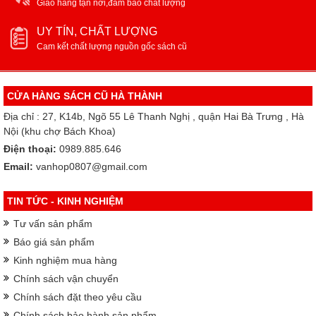
Giao hàng tận nơi,đảm bảo chất lượng
UY TÍN, CHẤT LƯỢNG
Cam kết chất lượng nguồn gốc sách cũ
CỬA HÀNG SÁCH CŨ HÀ THÀNH
Địa chỉ : 27, K14b, Ngõ 55 Lê Thanh Nghị , quận Hai Bà Trưng , Hà
Nội (khu chợ Bách Khoa)
Điện thoại:
0989.885.646
Email:
vanhop0807@gmail.com
TIN TỨC - KINH NGHIỆM
Tư vấn sản phẩm
Báo giá sản phẩm
Kinh nghiệm mua hàng
Chính sách vận chuyển
Chính sách đặt theo yêu cầu
Chính sách bảo hành sản phẩm