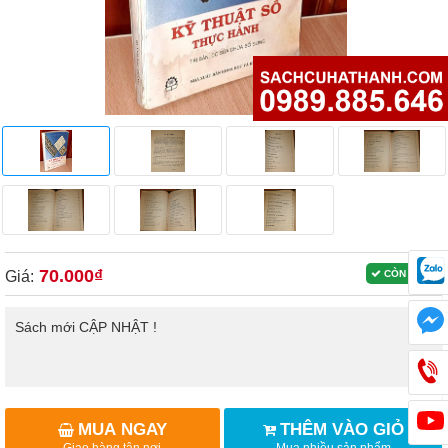
70.000₫
Giá:
CÒN HÀNG
Sách mới CẬP NHẬT !
MUA NGAY
THÊM VÀO GIỎ
Giao hàng tận nơi
Mua nhiều sản phẩm