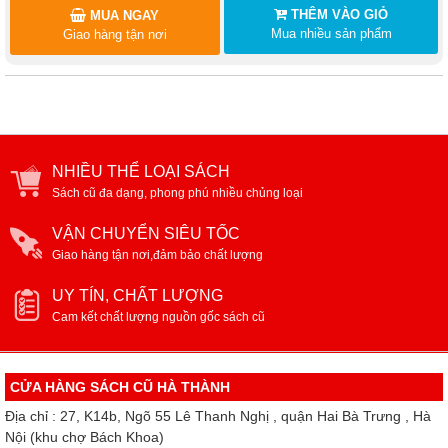
THÊM VÀO GIỎ
MUA NGAY
Mua nhiều sản phẩm
Giao hàng tận nơi
NHIỀU THỂ LOẠI SÁCH
Sách cũ đa dạng, phong phú nhiều chủng loại
VẬN CHUYỂN SIÊU TỐC
Giao hàng tận nơi,đảm bảo chất lượng
UY TÍN, CHẤT LƯỢNG
Cam kết chất lượng nguồn gốc sách cũ
CỬA HÀNG SÁCH CŨ HÀ THÀNH
Địa chỉ : 27, K14b, Ngõ 55 Lê Thanh Nghị , quận Hai Bà Trưng , Hà
Nội (khu chợ Bách Khoa)