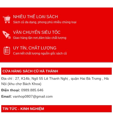
NHIỀU THỂ LOẠI SÁCH
Sách cũ đa dạng, phong phú nhiều chủng loại
VẬN CHUYỂN SIÊU TỐC
Giao hàng tận nơi,đảm bảo chất lượng
UY TÍN, CHẤT LƯỢNG
Cam kết chất lượng nguồn gốc sách cũ
CỬA HÀNG SÁCH CŨ HÀ THÀNH
Địa chỉ : 27, K14b, Ngõ 55 Lê Thanh Nghị , quận Hai Bà Trưng , Hà
Nội (khu chợ Bách Khoa)
Điện thoại:
0989.885.646
Email:
vanhop0807@gmail.com
TIN TỨC - KINH NGHIỆM