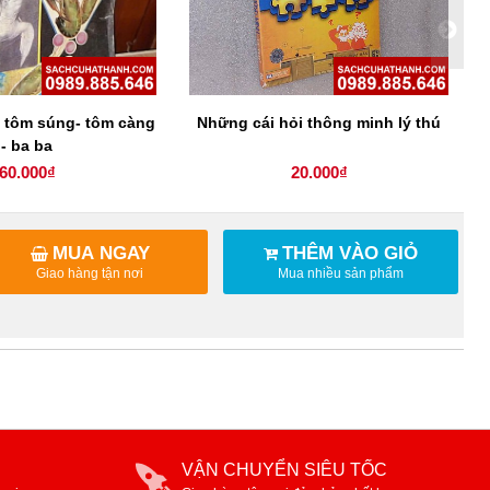
i tôm súng- tôm càng
Những cái hỏi thông minh lý thú
- ba ba
60.000₫
20.000₫
MUA NGAY
THÊM VÀO GIỎ
Giao hàng tận nơi
Mua nhiều sản phẩm
VẬN CHUYỂN SIÊU TỐC