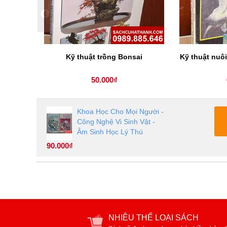
ạo phong
Kỹ thuật trồng Bonsai
Kỹ thuật nuô
hiểu
50.000₫
Khoa Học Cho Mọi Người -
Công Nghệ Vi Sinh Vật -
Âm Sinh Học Lý Thú
90.000₫
NHIỀU THỂ LOẠI SÁCH