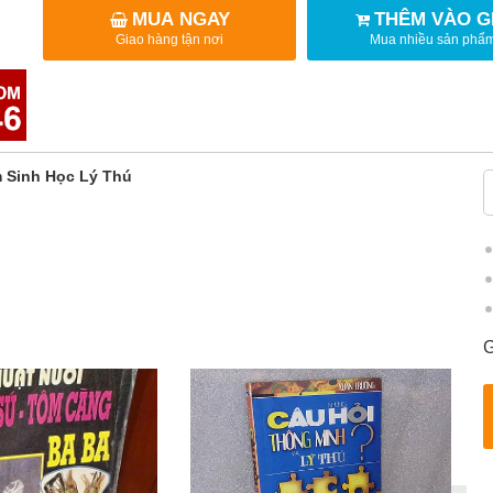
MUA NGAY
THÊM VÀO G
Giao hàng tận nơi
Mua nhiều sản phẩ
m Sinh Học Lý Thú
G