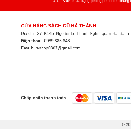
Sách cũ đa dạng, phong phú nhiều chủng l
CỬA HÀNG SÁCH CŨ HÀ THÀNH
Địa chỉ : 27, K14b, Ngõ 55 Lê Thanh Nghị , quận Hai Bà T
Điện thoại:
0989.885.646
Email:
vanhop0807@gmail.com
Chấp nhận thanh toán:
© 20