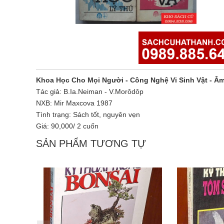
Khoa Học Cho Mọi Người - Công Nghệ Vi Sinh Vật - Â
Tác giả: B.Ia.Neiman - V.Morôdôp
NXB: Mir Maxcova 1987
Tình trạng: Sách tốt, nguyên vẹn
Giá: 90,000/ 2 cuốn
SẢN PHẨM TƯƠNG TỰ