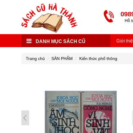
098
Hỗ t
Giới thi
DANH MỤC SÁCH CŨ
Trang chủ
SẢN PHẨM
Kiến thức phổ thông