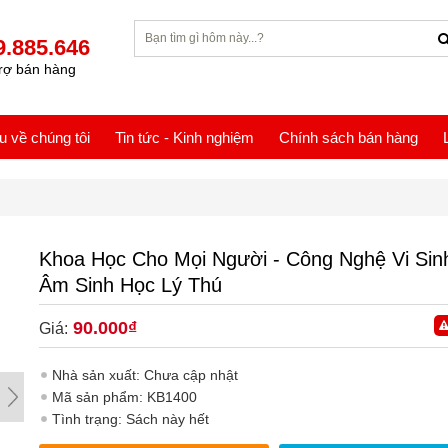
9.885.646
rợ bán hàng
ệu về chúng tôi
Tin tức - Kinh nghiệm
Chính sách bán hàng
Khoa Học Cho Mọi Người - Công Nghệ Vi Sinh
Âm Sinh Học Lý Thú
90.000₫
Giá:
Nhà sản xuất: Chưa cập nhật
Mã sản phẩm: KB1400
Tình trạng: Sách này hết