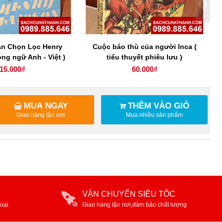
ắn Chọn Lọc Henry
Cuộc báo thù của người Inca (
ng ngữ Anh - Việt )
tiểu thuyết phiêu lưu )
15.000₫
60.000₫
MUA NGAY
THÊM VÀO GIỎ
Giao hàng tận nơi
Mua nhiều sản phẩm
VẬN CHUYỂN SIÊU TỐC
oại
Giao hàng tận nơi,đảm bảo chất lượng