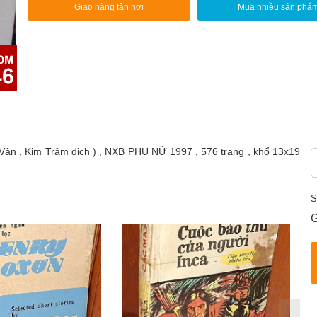
Giao hàng tận nơi
Mua nhiều sản phẩ
 , Kim Trâm dịch ) , NXB PHỤ NỮ 1997 , 576 trang , khổ 13x19
S
G