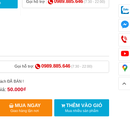
0989.885.646
Gọi hỗ trợ :
(7:30 - 22:00)
m
0989.885.646
Gọi hỗ trợ:
(7:30 - 22:00)
ách ĐÃ BÁN !
50.000₫
iá:
MUA NGAY
THÊM VÀO GIỎ
Giao hàng tận nơi
Mua nhiều sản phẩm