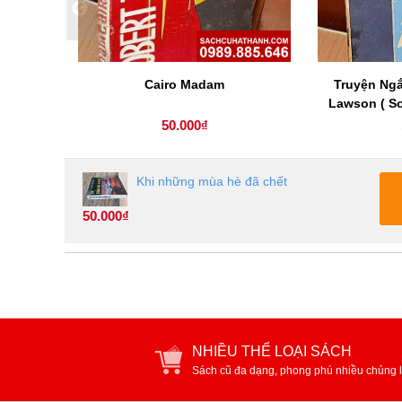
Cairo Madam
Truyện Ng
Lawson ( So
50.000₫
Khi những mùa hè đã chết
50.000₫
NHIỀU THỂ LOẠI SÁCH
Sách cũ đa dạng, phong phú nhiều chủng l