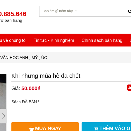
9.885.646
rợ bán hàng
ệu về chúng tôi
Tin tức - Kinh nghiệm
Chính sách bán hàng
VĂN HỌC ANH , MỸ , ÚC
Khi những mùa hè đã chết
50.000₫
Giá:
Sách ĐÃ BÁN !
MUA NGAY
THÊM VÀO G