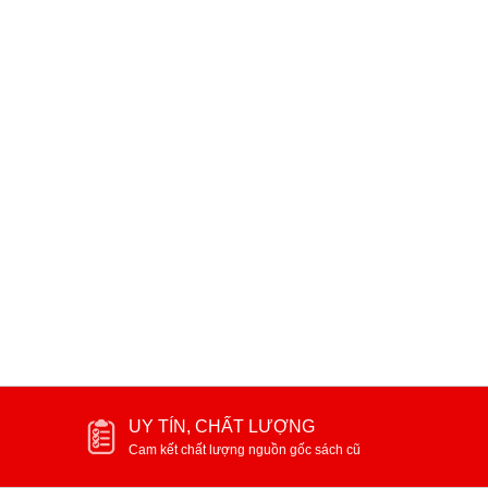
Mưa ( Truyện ngắn )
Tình ý ( tiểu thuyết )
40.000₫
40.000₫
UY TÍN, CHẤT LƯỢNG
Cam kết chất lượng nguồn gốc sách cũ