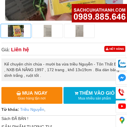
Liên hệ
Giá:
HẾT HÀNG
Kể chuyện chín chúa - mười ba vừa triều Nguyễn - Tôn Thất Bình
, NXB ĐÀ NẴNG 1997 , 172 trang , khổ 13x19cm . Bìa dán băng
dính trắng , ruột tốt .
MUA NGAY
THÊM VÀO GIỎ
Giao hàng tận nơi
Mua nhiều sản phẩm
Từ khóa:
Triều Nguyễn
,
Sách ĐÃ BÁN !