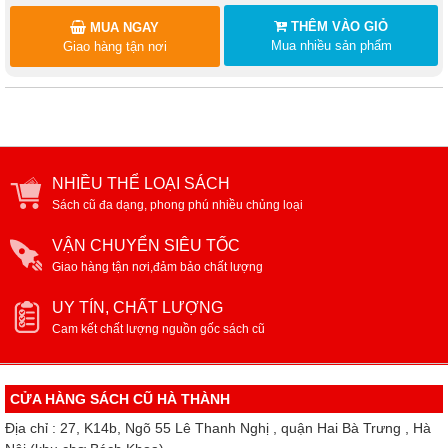
THÊM VÀO GIỎ
MUA NGAY
Mua nhiều sản phẩm
Giao hàng tận nơi
NHIỀU THỂ LOẠI SÁCH
Sách cũ đa dạng, phong phú nhiều chủng loại
VẬN CHUYỂN SIÊU TỐC
Giao hàng tận nơi,đảm bảo chất lượng
UY TÍN, CHẤT LƯỢNG
Cam kết chất lượng nguồn gốc sách cũ
CỬA HÀNG SÁCH CŨ HÀ THÀNH
Địa chỉ : 27, K14b, Ngõ 55 Lê Thanh Nghị , quận Hai Bà Trưng , Hà