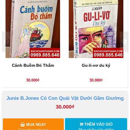
Cánh Buồm Đỏ Thắm
Gu-li-vơ du ký
30.000₫
30.000₫
Junie B.Jones Có Con Quái Vật Dưới Gầm Giường
30.000₫
THÊM VÀO GIỎ
MUA NGAY
Mua nhiều sản phẩm