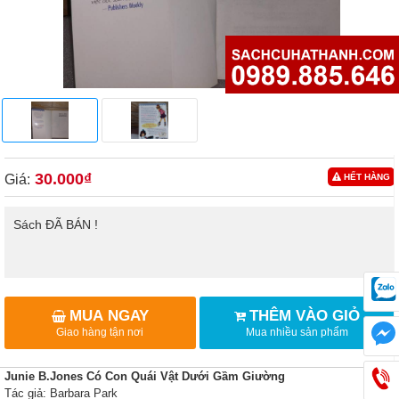
30.000₫
Giá:
HẾT HÀNG
Sách ĐÃ BÁN !
MUA NGAY
THÊM VÀO GIỎ
Giao hàng tận nơi
Mua nhiều sản phẩm
Junie B.Jones Có Con Quái Vật Dưới Gầm Giường
Tác giả: Barbara Park