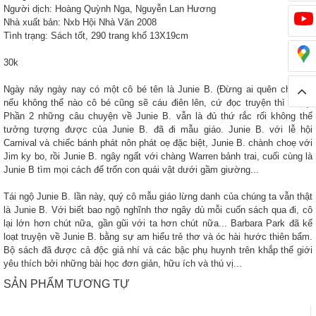
Người dịch: Hoàng Quỳnh Nga, Nguyễn Lan Hương
Nhà xuất bản: Nxb Hội Nhà Văn 2008
Tình trạng: Sách tốt, 290 trang khổ 13X19cm
30k
Ngày nảy ngày nay có một cô bé tên là Junie B. (Đừng ai quên chữ B.,
nếu không thể nào cô bé cũng sẽ cáu điên lên, cứ đọc truyện thì biết!).
Phần 2 những câu chuyện về Junie B. vẫn là đủ thứ rắc rối không thể
tưởng tượng được của Junie B. đã đi mẫu giáo. Junie B. với lễ hội
Carnival và chiếc bánh phát nôn phát oẹ đặc biệt, Junie B. chành choẹ với
Jim ky bo, rồi Junie B. ngây ngất với chàng Warren bảnh trai, cuối cùng là
Junie B tìm mọi cách để trốn con quái vật dưới gầm giường...
Tái ngộ Junie B. lần này, quý cô mẫu giáo lừng danh của chúng ta vẫn thật
là Junie B. Với biết bao ngộ nghĩnh thơ ngây dù mỗi cuốn sách qua đi, cô
lại lớn hơn chút nữa, gần gũi với ta hơn chút nữa... Barbara Park đã kể
loạt truyện về Junie B. bằng sự am hiểu trẻ thơ và óc hài hước thiên bẩm.
Bộ sách đã được cả độc giả nhí và các bậc phụ huynh trên khắp thế giới
yêu thích bởi những bài học đơn giản, hữu ích và thú vị...
SẢN PHẨM TƯƠNG TỰ