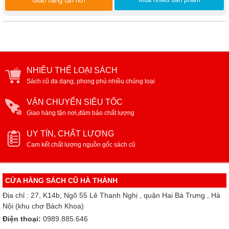
Giao hàng tận nơi
NHIỀU THỂ LOẠI SÁCH
Sách cũ đa dạng, phong phú nhiều chủng loại
VẬN CHUYỂN SIÊU TỐC
Giao hàng tận nơi,đảm bảo chất lượng
UY TÍN, CHẤT LƯỢNG
Cam kết chất lượng nguồn gốc sách cũ
CỬA HÀNG SÁCH CŨ HÀ THÀNH
Địa chỉ : 27, K14b, Ngõ 55 Lê Thanh Nghị , quận Hai Bà Trưng , Hà
Nội (khu chợ Bách Khoa)
Điện thoại:
0989.885.646