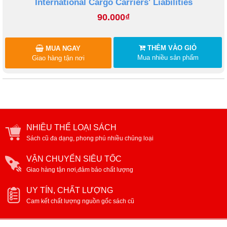
International Cargo Carriers' Liabilities
90.000₫
THÊM VÀO GIỎ
MUA NGAY
Mua nhiều sản phẩm
Giao hàng tận nơi
NHIỀU THỂ LOẠI SÁCH
Sách cũ đa dạng, phong phú nhiều chủng loại
VẬN CHUYỂN SIÊU TỐC
Giao hàng tận nơi,đảm bảo chất lượng
UY TÍN, CHẤT LƯỢNG
Cam kết chất lượng nguồn gốc sách cũ