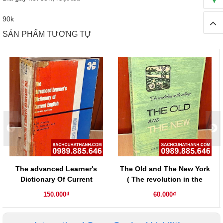
90k
SẢN PHẨM TƯƠNG TỰ
The advanced Learner's
The Old and The New York
Dictionary Of Current
( The revolution in the
English ( second edition )
village)
150.000₫
60.000₫