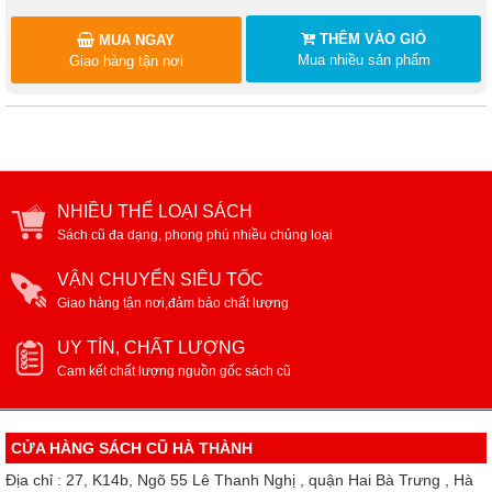
THÊM VÀO GIỎ
MUA NGAY
Mua nhiều sản phẩm
Giao hàng tận nơi
NHIỀU THỂ LOẠI SÁCH
Sách cũ đa dạng, phong phú nhiều chủng loại
VẬN CHUYỂN SIÊU TỐC
Giao hàng tận nơi,đảm bảo chất lượng
UY TÍN, CHẤT LƯỢNG
Cam kết chất lượng nguồn gốc sách cũ
CỬA HÀNG SÁCH CŨ HÀ THÀNH
Địa chỉ : 27, K14b, Ngõ 55 Lê Thanh Nghị , quận Hai Bà Trưng , Hà