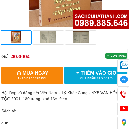
40.000₫
Giá:
CÒN HÀNG
MUA NGAY
THÊM VÀO GIỎ
Giao hàng tận nơi
Mua nhiều sản phẩm
Hội làng và dáng nẻt Việt Nam - Lý Khắc Cung - NXB VĂN HÓA DÂN
TỘC 2001, 180 trang, khổ 13x19cm
Sách tốt.
40k