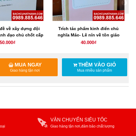
đề về xây dựng đội
Trích tác phẩm kinh điển chủ
ãnh đạo chủ chốt cấp
nghĩa Mác- Lê nín về tôn giáo
 các dân tộc ở Tây
50.000₫
40.000₫
Nguyên
MUA NGAY
THÊM VÀO GIỎ
Giao hàng tận nơi
Mua nhiều sản phẩm
VẬN CHUYỂN SIÊU TỐC
oại
Giao hàng tận nơi,đảm bảo chất lượng