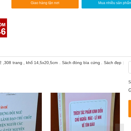
Giao hàng tận nơi
Mua nhiều sản phẩ
8 trang , khổ 14,5x20,5cm . Sách đóng bìa cứng . Sách đẹp :
S
G