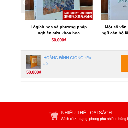
 _ Nhà
Lôgích học và phương pháp
Một số vấn 
 làm của
nghiên cứu khoa học
ngũ cán bộ l
ới )
huyện người
50.000₫
HOÀNG ĐÌNH GIONG tiểu
sử
50.000₫
NHIỀU THỂ LOẠI SÁCH
Sách cũ đa dạng, phong phú nhiều chủng l