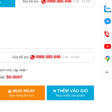
0989.885.646
Gọi hỗ trợ :
(7:30 - 22:00)
m
0989.885.646
Gọi hỗ trợ:
(7:30 - 22:00)
ách mới cập nhật !
50.000₫
iá:
MUA NGAY
THÊM VÀO GIỎ
Giao hàng tận nơi
Mua nhiều sản phẩm