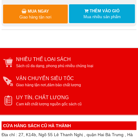
THÊM VÀO GIỎ
MUA NGAY
Mua nhiều sản phẩm
Giao hàng tận nơi
NHIỀU THỂ LOẠI SÁCH
Sách cũ đa dạng, phong phú nhiều chủng loại
VẬN CHUYỂN SIÊU TỐC
Giao hàng tận nơi,đảm bảo chất lượng
UY TÍN, CHẤT LƯỢNG
Cam kết chất lượng nguồn gốc sách cũ
CỬA HÀNG SÁCH CŨ HÀ THÀNH
Địa chỉ : 27, K14b, Ngõ 55 Lê Thanh Nghị , quận Hai Bà Trưng , Hà