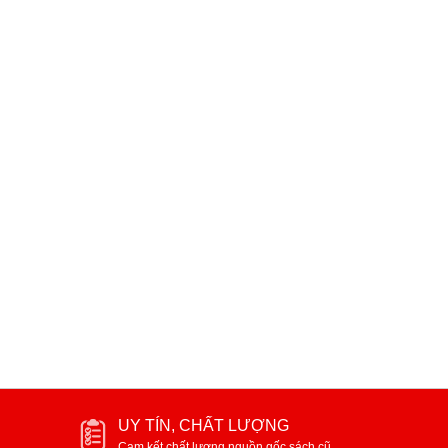
Hát Xoan ( dân ca lễ nghi - phong
Đặng Nhật Minh (Hồi ký điệ
tục )
80.000₫
80.000₫
UY TÍN, CHẤT LƯỢNG
Cam kết chất lượng nguồn gốc sách cũ