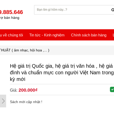
9.885.646
rợ bán hàng
ệu về chúng tôi
Tin tức - Kinh nghiệm
Chính sách bán hàng
UẬT ( âm nhạc, hội họa ,... )
Hệ giá trị Quốc gia, hệ giá trị văn hóa , hệ giá 
đình và chuẩn mực con người Việt Nam trong
kỳ mới
200.000₫
Giá:
Sách mới cập nhật !