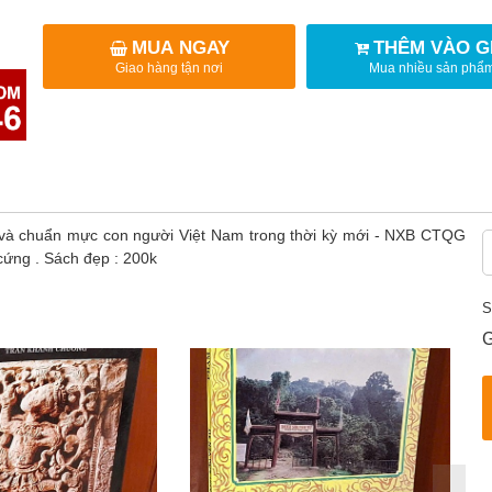
MUA NGAY
THÊM VÀO G
Giao hàng tận nơi
Mua nhiều sản phẩ
đình và chuẩn mực con người Việt Nam trong thời kỳ mới - NXB CTQG
ứng . Sách đẹp : 200k
S
G