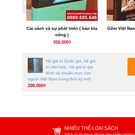
 ngoại
Cải cách và sự phát triển ( bản bìa
Gốm Việt Nam
cứng )
350.000₫
Hệ giá trị Quốc gia, hệ giá
trị văn hóa , hệ giá trị gia
đình và chuẩn mực con
người Việt Nam trong thời kỳ mới
200.000₫
NHIỀU THỂ LOẠI SÁCH
Sách cũ đa dạng, phong phú nhiều chủng l