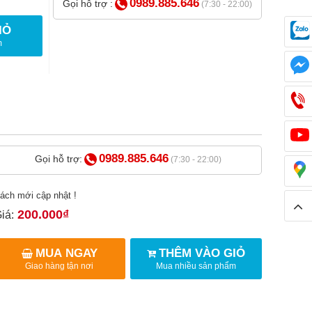
0989.885.646
Gọi hỗ trợ :
(7:30 - 22:00)
IỎ
m
0989.885.646
Gọi hỗ trợ:
(7:30 - 22:00)
ách mới cập nhật !
200.000₫
iá:
MUA NGAY
THÊM VÀO GIỎ
Giao hàng tận nơi
Mua nhiều sản phẩm