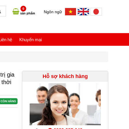
0
Ngôn ngữ
sản phẩm
Liên hệ
Khuyến mại
trị gia
Hỗ sợ khách hàng
 thời
CÒN HÀNG