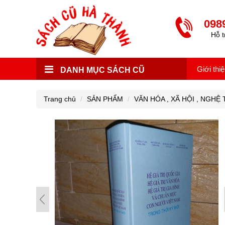
098
Hỗ t
Giới thi
DANH MỤC SÁCH CŨ
Trang chủ
SẢN PHẨM
VĂN HÓA , XÃ HỘI , NGHỆ TH