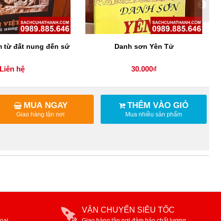
 từ đất nung đến sứ
Danh sơn Yên Tử
Liên hệ
30.000₫
MUA NGAY
THÊM VÀO GIỎ
Giao hàng tận nơi
Mua nhiều sản phẩm
VẬN CHUYỂN SIÊU TỐC
oại
Giao hàng tận nơi,đảm bảo chất lượng