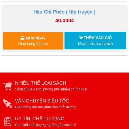
Hậu Chí Phèo ( tập truyện )
40.000₫
THÊM VÀO GIỎ
MUA NGAY
Mua nhiều sản phẩm
Giao hàng tận nơi
NHIỀU THỂ LOẠI SÁCH
Sách cũ đa dạng, phong phú nhiều chủng loại
VẬN CHUYỂN SIÊU TỐC
Giao hàng tận nơi,đảm bảo chất lượng
UY TÍN, CHẤT LƯỢNG
Cam kết chất lượng nguồn gốc sách cũ