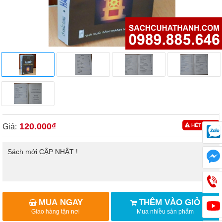
120.000₫
Giá:
HẾT HÀNG
Sách mới CẬP NHẬT !
MUA NGAY
THÊM VÀO GIỎ
Giao hàng tận nơi
Mua nhiều sản phẩm