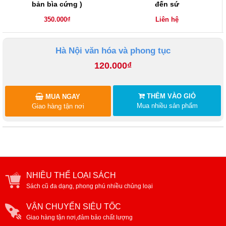
bản bìa cứng )
đến sứ
350.000₫
Liên hệ
Hà Nội văn hóa và phong tục
120.000₫
THÊM VÀO GIỎ
MUA NGAY
Mua nhiều sản phẩm
Giao hàng tận nơi
NHIỀU THỂ LOẠI SÁCH
Sách cũ đa dạng, phong phú nhiều chủng loại
VẬN CHUYỂN SIÊU TỐC
Giao hàng tận nơi,đảm bảo chất lượng