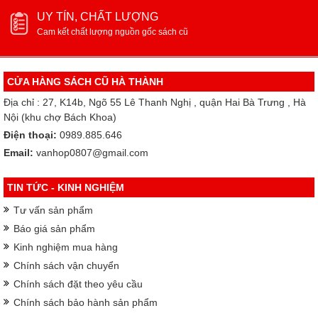
UY TÍN, CHẤT LƯỢNG
Cam kết chất lượng nguồn gốc sách cũ
CỬA HÀNG SÁCH CŨ HÀ THÀNH
Địa chỉ : 27, K14b, Ngõ 55 Lê Thanh Nghị , quận Hai Bà Trưng , Hà
Nội (khu chợ Bách Khoa)
Điện thoại:
0989.885.646
Email:
vanhop0807@gmail.com
TIN TỨC - KINH NGHIỆM
Tư vấn sản phẩm
Báo giá sản phẩm
Kinh nghiệm mua hàng
Chính sách vận chuyển
Chính sách đặt theo yêu cầu
Chính sách bảo hành sản phẩm