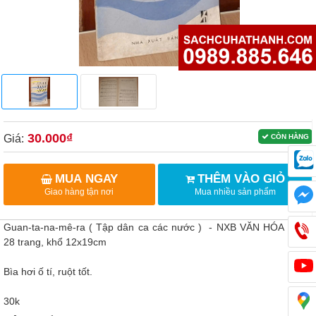
30.000₫
Giá:
CÒN HÀNG
MUA NGAY
THÊM VÀO GIỎ
Giao hàng tận nơi
Mua nhiều sản phẩm
Guan-ta-na-mê-ra ( Tập dân ca các nước ) - NXB VĂN HÓA 1979,
28 trang, khổ 12x19cm
Bìa hơi ố tí, ruột tốt.
30k