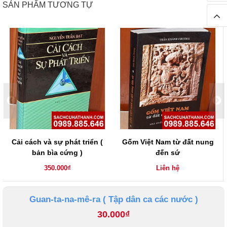
SẢN PHẨM TƯƠNG TỰ
Cải cách và sự phát triển (
Gốm Việt Nam từ đất nung
bản bìa cứng )
đến sứ
350.000₫
Liên hệ
Guan-ta-na-mê-ra ( Tập dân ca các nước )
30.000₫