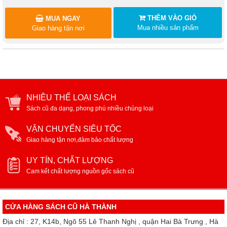
THÊM VÀO GIỎ
MUA NGAY
Mua nhiều sản phẩm
Giao hàng tận nơi
NHIỀU THỂ LOẠI SÁCH
Sách cũ đa dạng, phong phú nhiều chủng loại
VẬN CHUYỂN SIÊU TỐC
Giao hàng tận nơi,đảm bảo chất lượng
UY TÍN, CHẤT LƯỢNG
Cam kết chất lượng nguồn gốc sách cũ
CỬA HÀNG SÁCH CŨ HÀ THÀNH
Địa chỉ : 27, K14b, Ngõ 55 Lê Thanh Nghị , quận Hai Bà Trưng , Hà