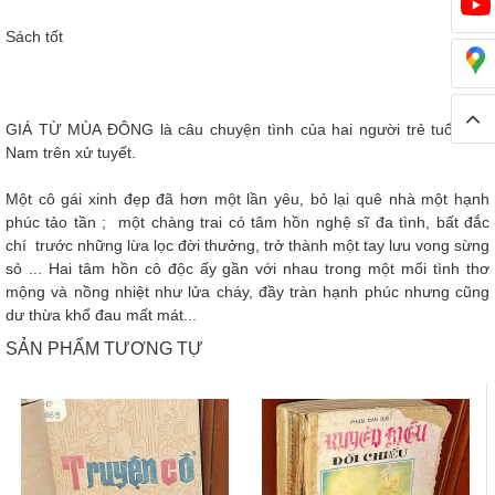
Sách tốt
GIÁ TỪ MÙA ĐÔNG là câu chuyện tình của hai người trẻ tuổi Việt
Nam trên xử tuyết.
Một cô gái xinh đẹp đã hơn một lần yêu, bỏ lại quê nhà một hạnh
phúc tảo tần ; một chàng trai có tâm hồn nghệ sĩ đa tình, bất đắc
chí trước những lừa lọc đời thưởng, trở thành một tay lưu vong sừng
sỏ ... Hai tâm hồn cô độc ấy gần với nhau trong một mối tình thơ
mộng và nồng nhiệt như lửa cháy, đầy tràn hạnh phúc nhưng cũng
dư thừa khổ đau mất mát...
SẢN PHẨM TƯƠNG TỰ