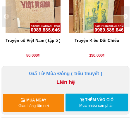
Truyện cổ Việt Nam ( tập 5 )
Truyện Kiều Đối Chiếu
80.000₫
190.000₫
Giã Từ Mùa Đông ( tiểu thuyết )
Liên hệ
THÊM VÀO GIỎ
MUA NGAY
Mua nhiều sản phẩm
Giao hàng tận nơi