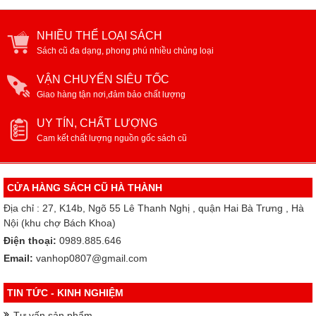
NHIỀU THỂ LOẠI SÁCH
Sách cũ đa dạng, phong phú nhiều chủng loại
VẬN CHUYỂN SIÊU TỐC
Giao hàng tận nơi,đảm bảo chất lượng
UY TÍN, CHẤT LƯỢNG
Cam kết chất lượng nguồn gốc sách cũ
CỬA HÀNG SÁCH CŨ HÀ THÀNH
Địa chỉ : 27, K14b, Ngõ 55 Lê Thanh Nghị , quận Hai Bà Trưng , Hà
Nội (khu chợ Bách Khoa)
Điện thoại:
0989.885.646
Email:
vanhop0807@gmail.com
TIN TỨC - KINH NGHIỆM
Tư vấn sản phẩm