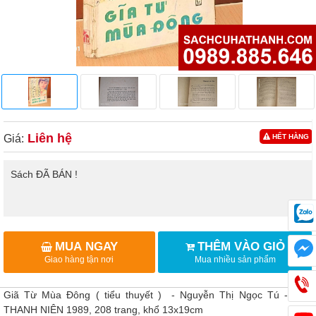
Liên hệ
Giá:
HẾT HÀNG
Sách ĐÃ BÁN !
MUA NGAY
THÊM VÀO GIỎ
Giao hàng tận nơi
Mua nhiều sản phẩm
Giã Từ Mùa Đông ( tiểu thuyết ) - Nguyễn Thị Ngọc Tú - NXB
THANH NIÊN 1989, 208 trang, khổ 13x19cm